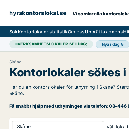
hyrakontorslokal.se
Vi samlar alla kontorslok
Sök
Kontorlokaler statistik
Om oss
Upprätta annons
Hi
VERKSAMHETSLOKALER.SE I DAG;
Nya i dag
5
Skåne
Kontorlokaler sökes 
Har du en kontorslokaler för uthyrning i Skåne? Starta
Skåne.
Få snabbt hjälp med uthyrningen via telefon: 08-446 8
Skåne
Välj lokalt