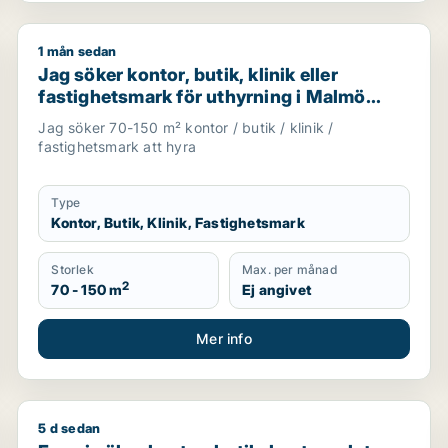
1 mån sedan
 Malmö Centrum
Jag söker kontor, butik, klinik eller fastighetsmark 
Jag söker kontor, butik, klinik eller
fastighetsmark för uthyrning i Malmö
Centrum, Kirseberg eller Husie m.fl.
Jag söker 70-150 m² kontor / butik / klinik /
fastighetsmark att hyra
Type
Kontor, Butik, Klinik, Fastighetsmark
Storlek
Max. per månad
2
70 - 150 m
Ej angivet
Mer info
5 d sedan
 i Ängelholm
Fawzi söker kontor, butik, kontorsplats, undervisning