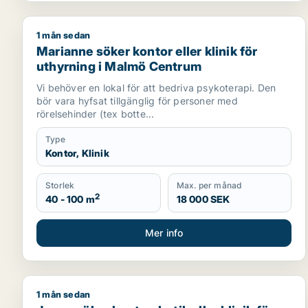
1 mån sedan
Marianne söker kontor eller klinik för uthyrning i
Marianne söker kontor eller klinik för
uthyrning i Malmö Centrum
Vi behöver en lokal för att bedriva psykoterapi. Den
bör vara hyfsat tillgänglig för personer med
rörelsehinder (tex botte...
Type
Kontor, Klinik
Storlek
Max. per månad
2
40 - 100 m
18 000 SEK
Mer info
1 mån sedan
Jenny söker kontor, butik eller klinik för uthyrning