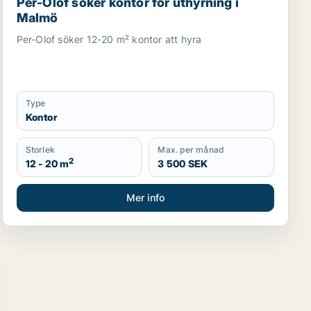
Per-Olof söker kontor för uthyrning i
Malmö
Per-Olof söker 12-20 m² kontor att hyra
Type
Kontor
Storlek
Max. per månad
2
12 - 20 m
3 500 SEK
Mer info
g i Ystad