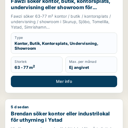
Fawzi söker kontor, butik, kontorsplats,
undervisning eller showroom för
uthyrning i Skurup, Sjöbo eller Tomelilla
Fawzi söker 63-77 m² kontor / butik / kontorsplats /
m.fl.
undervisning / showroom i Skurup, Sjöbo, Tomelilla,
Ystad, Simrishamn...
Type
Kontor, Butik, Kontorsplats, Undervisning,
Showroom
Storlek
Max. per månad
2
63 - 77 m
Ej angivet
Mer info
5 d sedan
r showroom för uthyrning i Hässleholm
Brendan söker kontor eller industrilokal för uthyrnin
Brendan söker kontor eller industrilokal
för uthyrning i Ystad