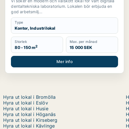
Vi söker en modern och välskött lokal för vårt digitala
dentaltekniska laboratorium. Lokalen bör erbjuda en
god arbetsmilj...
Type
Kontor, Industrilokal
Storlek
Max. per månad
2
80 - 150 m
15 000 SEK
Mer info
Hyra ut lokal i Bromölla
H
Hyra ut lokal i Eslöv
H
Hyra ut lokal i Husie
H
Hyra ut lokal i Höganäs
H
Hyra ut lokal i Kirseberg
H
Hyra ut lokal i Kävlinge
H