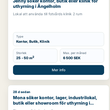
Jenny söker kontor, butik eller klinik för
uthyrning i Ängelholm
Lokal att använda till fotvårds klinik 2 rum
Type
Kontor, Butik, Klinik
Storlek
Max. per månad
2
25 - 50 m
6 500 SEK
Mer info
28 d sedan
Mona söker kontor, lager, industrilokal, butik elle
Mona söker kontor, lager, industrilokal,
butik eller showroom för uthyrning i
Hässleholm