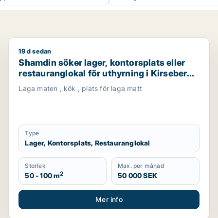
19 d sedan
i Landskrona
Shamdin söker lager, kontorsplats eller restaurangloka
Shamdin söker lager, kontorsplats eller
restauranglokal för uthyrning i Kirseberg,
Husie eller Fosie m.fl.
Laga maten , kök , plats för laga matt
Type
Lager, Kontorsplats, Restauranglokal
Storlek
Max. per månad
2
50 - 100 m
50 000 SEK
Mer info