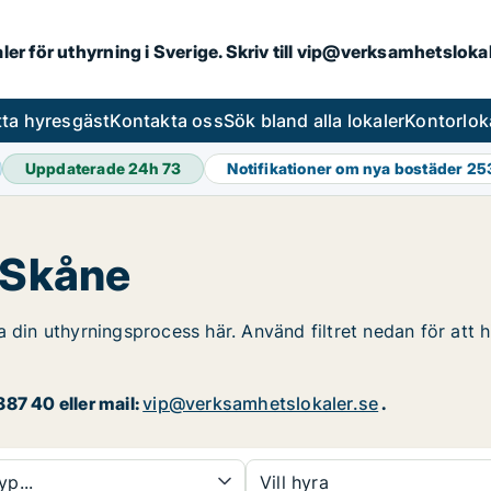
aler för uthyrning i Sverige. Skriv till vip@verksamhetslok
tta hyresgäst
Kontakta oss
Sök bland alla lokaler
Kontorlok
Uppdaterade 24h
73
Notifikationer om nya bostäder
25
i Skåne
 din uthyrningsprocess här. Använd filtret nedan för att h
87 40 eller mail:
vip@verksamhetslokaler.se
.
yp...
Vill hyra