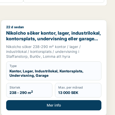
22 d sedan
l för uthyrning i Kirseberg, Husie eller Fosie m.fl.
Nikolcho söker kontor, lager, industrilokal, kontorspla
Nikolcho söker kontor, lager, industrilokal,
kontorsplats, undervisning eller garage
för uthyrning i Staffanstorp, Burlöv eller
Nikolcho söker 238-290 m² kontor / lager /
Lomma
industrilokal / kontorsplats / undervisning i
Staffanstorp, Burlöv, Lomma att hyra
Type
Kontor, Lager, Industrilokal, Kontorsplats,
Undervisning, Garage
Storlek
Max. per månad
2
238 - 290 m
13 000 SEK
Mer info