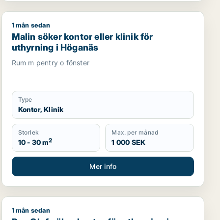
1 mån sedan
för uthyrning i Malmö Centrum, Kirseberg eller Husie m.fl.
Malin söker kontor eller klinik för uthyrning i Höganäs
Malin söker kontor eller klinik för
uthyrning i Höganäs
Rum m pentry o fönster
Type
Kontor, Klinik
Storlek
Max. per månad
2
10 - 30 m
1 000 SEK
Mer info
1 mån sedan
 eller showroom för uthyrning i Skurup, Sjöbo eller Tomelil
Per-Olof söker kontor för uthyrning i Malmö