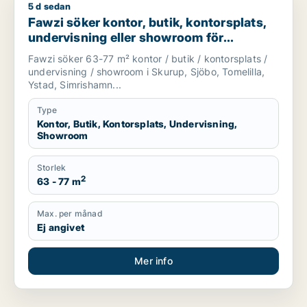
5 d sedan
Fawzi söker kontor, butik, kontorsplats, undervisning eller sh
Fawzi söker kontor, butik, kontorsplats,
undervisning eller showroom för
uthyrning i Skurup, Sjöbo eller Tomelilla
Fawzi söker 63-77 m² kontor / butik / kontorsplats /
m.fl.
undervisning / showroom i Skurup, Sjöbo, Tomelilla,
Ystad, Simrishamn...
Type
Kontor, Butik, Kontorsplats, Undervisning,
Showroom
Storlek
2
63 - 77 m
Max. per månad
Ej angivet
Mer info