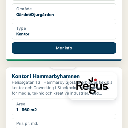
Område
Gärdet/Djurgården
Type
Kontor
Mer info
PLATINA
Kontor i Hammarbyhamnen
Kontor i Hammarbyhamnen
Heliosgatan 13 i Hammarby Sjöstad erbjuder flexibla
kontor och Coworking i Stockholms dynamiska nav
för media, teknik och kreativa industrier. Med
utmärkta k...
Areal
1 - 860 m2
Pris pr. md.