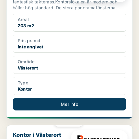
fantastisk takterass.Kontorslokalen är modern och
håller hög standard. De stora panoramafönsterna
skapar en...
Areal
203 m2
Pris pr. md.
Inte angivet
Område
Västerort
Type
Kontor
Mer info
PLATINA
Kontor i Västerort
Kontor i Västerort