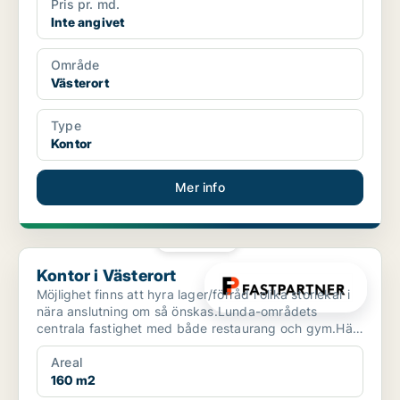
Pris pr. md.
Inte angivet
Område
Västerort
Type
Kontor
Mer info
PLATINA
Kontor i Västerort
Kontor i Västerort
Möjlighet finns att hyra lager/förråd i olika storlekar i
nära anslutning om så önskas.Lunda-områdets
centrala fastighet med både restaurang och gym.Här
finn...
Areal
160 m2