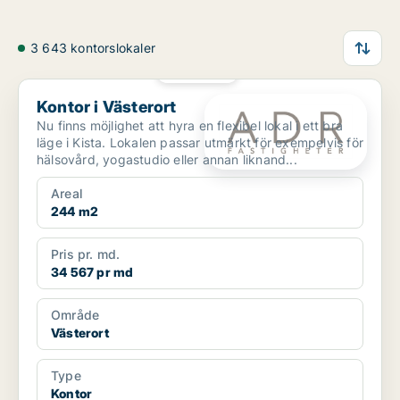
3 643 kontorslokaler
PLATINA
Kontor i Västerort
Kontor i Västerort
Nu finns möjlighet att hyra en flexibel lokal i ett bra
läge i Kista. Lokalen passar utmärkt för exempelvis för
hälsovård, yogastudio eller annan liknand...
Areal
244 m2
Pris pr. md.
34 567 pr md
Område
Västerort
Type
Kontor