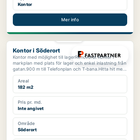
Kontor
Mer info
PLATINA
Kontor i Söderort
Kontor i Söderort
Kontor med möjlighet till lagerRenoverat Kontor i
markplan med plats för lager och enkel inlastning från
gatan.900 m till Telefonplan och T-bana.Hitta hit me...
Areal
182 m2
Pris pr. md.
Inte angivet
Område
Söderort