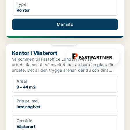
Type
Kontor
Mer info
PLATINA
Kontor i Västerort
Kontor i Västerort
Välkommen till Fastoffice Lunda!Vi vet att
arbetsplatsen är så mycket mer än bara en plats för
arbete. Det är den trygga arenan där du och dina
kollegor umgå...
Areal
9 - 44 m2
Pris pr. md.
Inte angivet
Område
Västerort