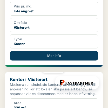
Pris pr. md.
Inte angivet
Område
Västerort
Type
Kontor
Mer info
PLATINA
Kontor i Västerort
Kontor i Västerort
Moderna rumsindelade kontorsplan med möjlighet till
anpassning!För att lokalen ska passa ert behov, så
anpassar vi den tillsammans med er innan inflyttning.
...
Areal
329 m2