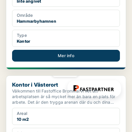
Inte angivet
Område
Hammarbyhamnen
Type
Kontor
Mer info
PLATINA
Kontor i Västerort
Kontor i Västerort
Välkommen till Fastoffice Bromma!Vi vet att
arbetsplatsen är så mycket mer än bara en plats för
arbete. Det är den trygga arenan där du och dina
kollegor umg...
Areal
10 m2