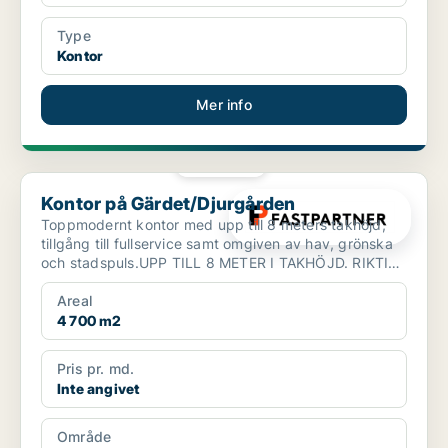
Type
Kontor
Mer info
PLATINA
Kontor på Gärdet/Djurgården
Kontor på Gärdet/Djurgården
Toppmodernt kontor med upp till 8 meters takhöjd,
tillgång till fullservice samt omgiven av hav, grönska
och stadspuls.UPP TILL 8 METER I TAKHÖJD. RIKTIG
WOW...
Areal
4 700 m2
Pris pr. md.
Inte angivet
Område