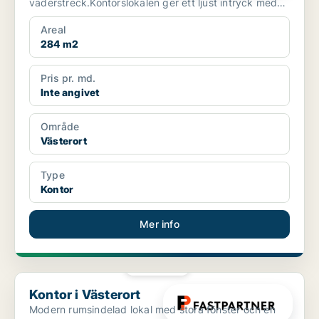
väderstreck.Kontorslokalen ger ett ljust intryck med
härligt lj...
Areal
284 m2
Pris pr. md.
Inte angivet
Område
Västerort
Type
Kontor
Mer info
PLATINA
Kontor i Västerort
Kontor i Västerort
Modern rumsindelad lokal med stora fönster och en