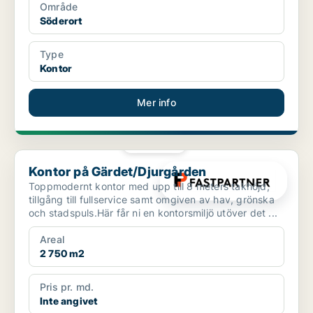
Område
Söderort
Type
Kontor
Mer info
PLATINA
Kontor på Gärdet/Djurgården
Kontor på Gärdet/Djurgården
Toppmodernt kontor med upp till 8 meters takhöjd,
tillgång till fullservice samt omgiven av hav, grönska
och stadspuls.Här får ni en kontorsmiljö utöver det ...
Areal
2 750 m2
Pris pr. md.
Inte angivet