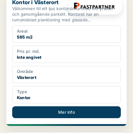
Kontor i Västerort
Välkommen till ett ljus kontorslokal med fint ytskikt
och genomgående parkett. Kontoret har en
rumsindelad planlösning med glasade
partier.Kontorslokalen är ...
Areal
585 m2
Pris pr. md.
Inte angivet
Område
Västerort
Type
Kontor
Mer info
PLATINA