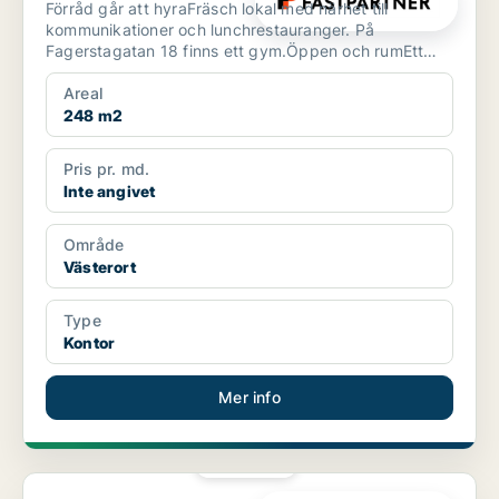
Förråd går att hyraFräsch lokal med närhet till
kommunikationer och lunchrestauranger. På
Fagerstagatan 18 finns ett gym.Öppen och rumEtt
stenkast från Spång...
Areal
248 m2
Pris pr. md.
Inte angivet
Område
Västerort
Type
Kontor
Mer info
PLATINA
Kontor i Västerort