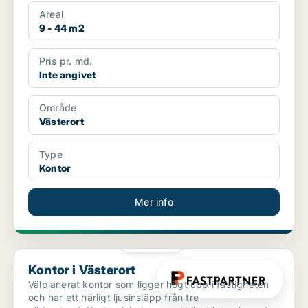
...
Areal
9 - 44 m2
Pris pr. md.
Inte angivet
Område
Västerort
Type
Kontor
Mer info
PLATINA
Kontor i Västerort
Kontor i Västerort
Välplanerat kontor som ligger högt upp i fastigheten
och har ett härligt ljusinsläpp från tre