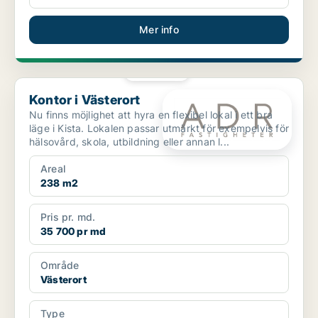
Mer info
PLATINA
Kontor i Västerort
Kontor i Västerort
Nu finns möjlighet att hyra en flexibel lokal i ett bra
läge i Kista. Lokalen passar utmärkt för exempelvis för
hälsovård, skola, utbildning eller annan l...
Areal
238 m2
Pris pr. md.
35 700 pr md
Område
Västerort
Type