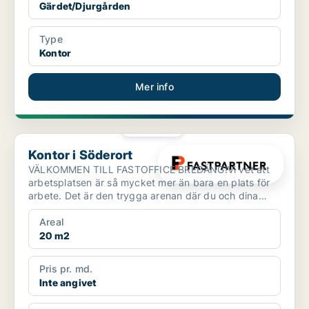
Gärdet/Djurgården
Type
Kontor
Mer info
PLATINA
Kontor i Söderort
Kontor i Söderort
VÄLKOMMEN TILL FASTOFFICE BREDÄNG!Vi vet att
arbetsplatsen är så mycket mer än bara en plats för
arbete. Det är den trygga arenan där du och dina
kollegor um...
Areal
20 m2
Pris pr. md.
Inte angivet