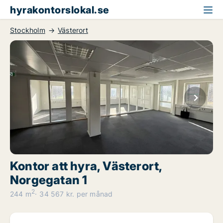
hyrakontorslokal.se
Stockholm
Västerort
Kontor att hyra, Västerort,
Norgegatan 1
2
244 m
34 567 kr. per månad