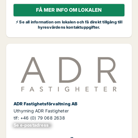
FÅ MER INFO OM LOKALEN
⚡ Se all information om lokalen och få direkt tillgång till
hyresvärdens kontaktuppgifter.
ADR Fastighetsförvaltning AB
Uthyrning ADR Fastigheter
tlf: +46 (0) 79 068 2638
Se e-postadress
xxxxxxxxxxxxxxx