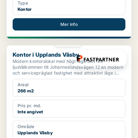
Type
Kontor
Mer info
PLATINA
Kontor i Upplands Väsby
Kontor i Upplands Väsby
Modern kontorslokal med högt läge och fint
ljusVälkommen till Johanneslundsvägen 12 en modern
och servicepräglad fastighet med attraktivt läge i
Upplands Väs...
Areal
266 m2
Pris pr. md.
Inte angivet
Område
Upplands Väsby