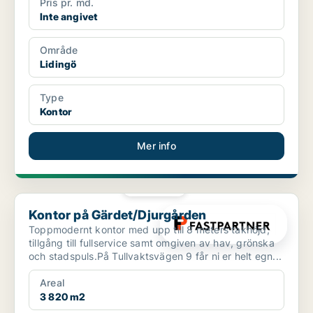
Pris pr. md.
Inte angivet
Område
Lidingö
Type
Kontor
Mer info
PLATINA
Kontor på Gärdet/Djurgården
Kontor på Gärdet/Djurgården
Toppmodernt kontor med upp till 8 meters takhöjd,
tillgång till fullservice samt omgiven av hav, grönska
och stadspuls.På Tullvaktsvägen 9 får ni er helt egn...
Areal
3 820 m2