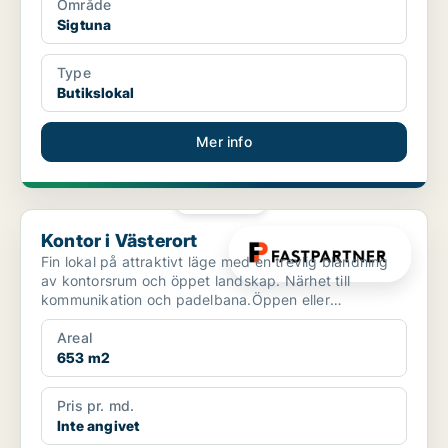
Område
Sigtuna
Type
Butikslokal
Mer info
PLATINA
Kontor i Västerort
Kontor i Västerort
Fin lokal på attraktivt läge med en trevlig blandning
av kontorsrum och öppet landskap. Närhet till
kommunikation och padelbana.Öppen eller
rumsindelat10 min...
Areal
653 m2
Pris pr. md.
Inte angivet