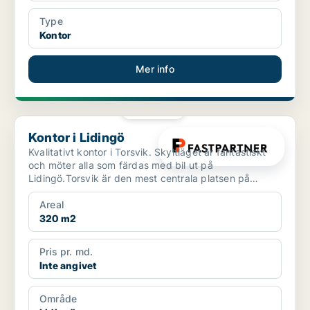
Type
Kontor
Mer info
PLATINA
Kontor i Lidingö
Kontor i Lidingö
Kvalitativt kontor i Torsvik. Skyltläget är fantastiskt
och möter alla som färdas med bil ut på
Lidingö.Torsvik är den mest centrala platsen på
Lidingö där t...
Areal
320 m2
Pris pr. md.
Inte angivet
Område