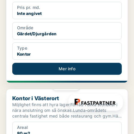
Pris pr. md.
Inte angivet
Område
Gärdet/Djurgården
Type
Kontor
Mer info
PLATINA
Kontor i Västerort
Kontor i Västerort
Möjlighet finns att hyra lager/förråd i olika storlekar i
nära anslutning om så önskas.Lunda-områdets
centrala fastighet med både restaurang och gym.Här
finn...
Areal
80 m2