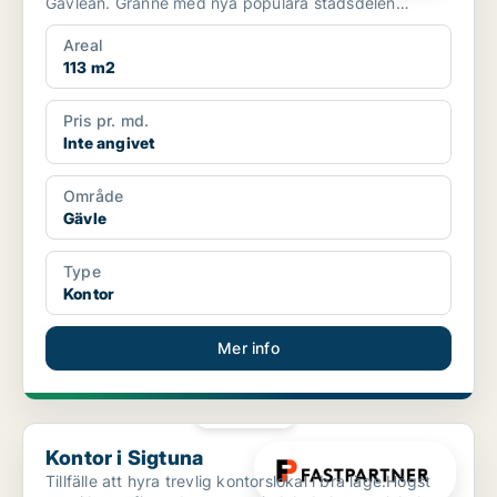
Gavleån. Granne med nya populära stadsdelen
Godisfabr...
Areal
113 m2
Pris pr. md.
Inte angivet
Område
Gävle
Type
Kontor
Mer info
PLATINA
Kontor i Sigtuna
Kontor i Sigtuna
Tillfälle att hyra trevlig kontorslokal i bra läge.Högst