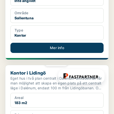
Inte angivet
Område
Sollentuna
Type
Kontor
Mer info
PLATINA
Kontor i Lidingö
Kontor i Lidingö
Eget hus i två plan centralt i Dalénum-områdetHär får
man möjlighet att skapa en egen plats på ett centralt
läge i Dalénum, endast 100 m från Lidingöbanan. O...
Areal
183 m2