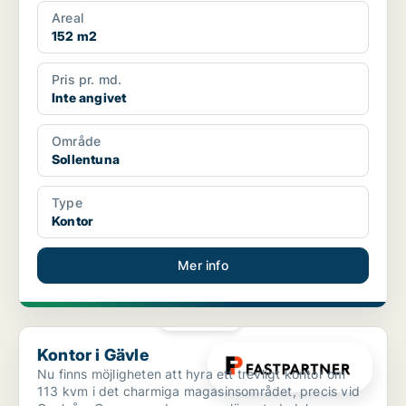
överlåt...
Areal
152 m2
Pris pr. md.
Inte angivet
Område
Sollentuna
Type
Kontor
Mer info
PLATINA
Kontor i Gävle
Kontor i Gävle
Nu finns möjligheten att hyra ett trevligt kontor om
113 kvm i det charmiga magasinsområdet, precis vid