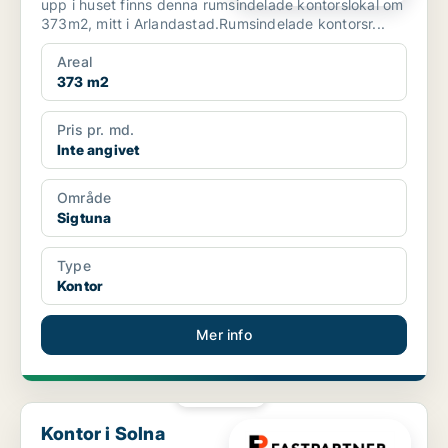
upp i huset finns denna rumsindelade kontorslokal om
373m2, mitt i Arlandastad.Rumsindelade kontorsr...
Areal
373 m2
Pris pr. md.
Inte angivet
Område
Sigtuna
Type
Kontor
Mer info
PLATINA
Kontor i Solna
Kontor i Solna