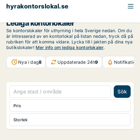
hyrakontorslokal.se
Lediga kontorlokaler
Se kontorslokaler för uthyrning i hela Sverige nedan. Om du
är intresserad av en kontorlokal på listan nedan, tryck då på
rubriken för att komma vidare. Lycka till i jakten på dina nya
butikslokaler!
Mer info om lediga kontorlokaler
.
Nya i dag
8
Uppdaterade 24h
9
Notifikatio
Sök
Pris
Storlek