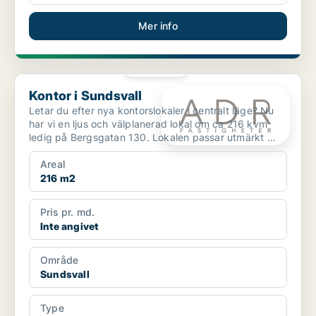
Mer info
PLATINA
Kontor i Sundsvall
Kontor i Sundsvall
Letar du efter nya kontorslokaler i centralt läge? Nu
har vi en ljus och välplanerad lokal om ca 216 kvm
ledig på Bergsgatan 130. Lokalen passar utmärkt ...
Areal
216 m2
Pris pr. md.
Inte angivet
Område
Sundsvall
Type