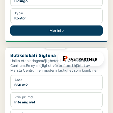
Lidingö
Type
Kontor
Mer info
PLATINA
Butikslokal i Sigtuna
Butikslokal i Sigtuna
Unika etableringsmöjligheter i ett växande Märsta
Centrum.En ny möjlighet växer fram i hjärtat av
Märsta Centrum en modern fastighet som kombinerar
starkt ha...
Areal
650 m2
Pris pr. md.
Inte angivet