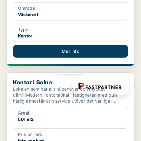
Område
Västerort
Type
Kontor
Mer info
PLATINA
Kontor i Solna
Kontor i Solna
Lokalen som har allt ni behöver och mycket
därtill!Modern Kontorslokal i fastigheten med puls,
härlig atmosfär och service utöver det vanliga –
Råsundavägen ...
Areal
501 m2
Pris pr. md.
Inte angivet