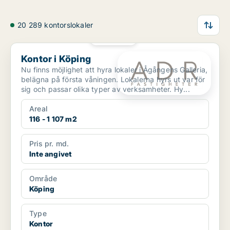
20 289 kontorslokaler
PLATINA
Kontor i Köping
Kontor i Köping
Nu finns möjlighet att hyra lokaler i Ågångens Galleria,
belägna på första våningen. Lokalerna hyrs ut var för
sig och passar olika typer av verksamheter. Hy...
Areal
116 - 1 107 m2
Pris pr. md.
Inte angivet
Område
Köping
Type
Kontor