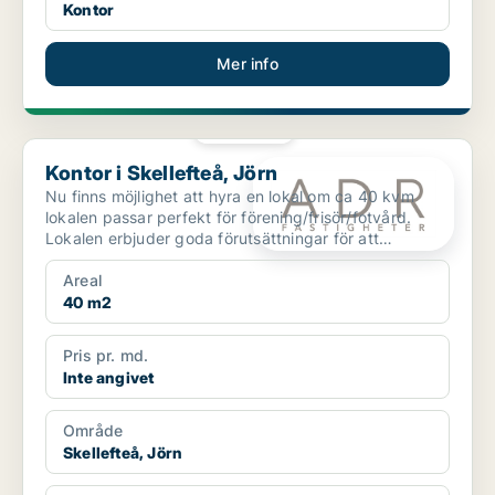
Kontor
Mer info
PLATINA
Kontor i Skellefteå, Jörn
Kontor i Skellefteå, Jörn
Nu finns möjlighet att hyra en lokal om ca 40 kvm
lokalen passar perfekt för förening/frisör/fotvård.
Lokalen erbjuder goda förutsättningar för att
anpass...
Areal
40 m2
Pris pr. md.
Inte angivet
Område
Skellefteå, Jörn