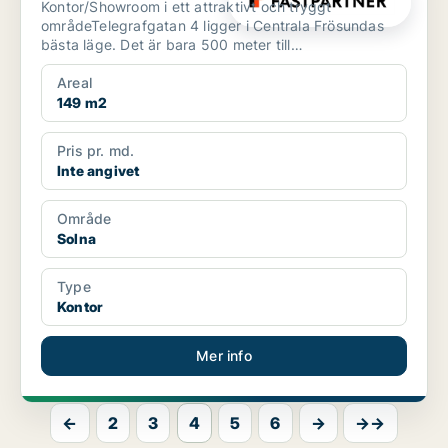
Kontor/Showroom i ett attraktivt och tryggt
områdeTelegrafgatan 4 ligger i Centrala Frösundas
bästa läge. Det är bara 500 meter till
pendeltågstationen Solna...
Areal
149 m2
Pris pr. md.
Inte angivet
Område
Solna
Type
Kontor
Mer info
←
2
3
4
5
6
→
→→