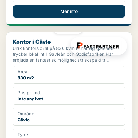
Mer info
PLATINA
Kontor i Gävle
Kontor i Gävle
Unik kontorslokal på 830 kvm i charmig gammal
tryckerilokal intill Gavleån och Godisfabriken!Här
erbjuds en fantastisk möjlighet att skapa ditt
drömkontor i ...
Areal
830 m2
Pris pr. md.
Inte angivet
Område
Gävle
Type