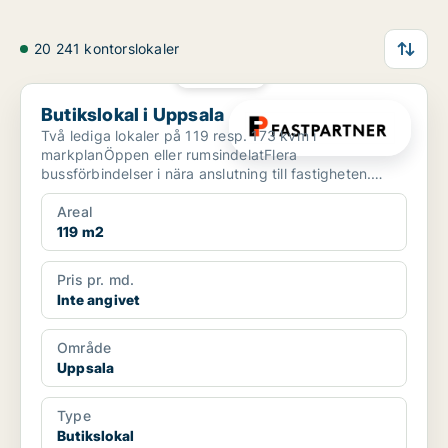
20 241 kontorslokaler
PLATINA
Butikslokal i Uppsala
Butikslokal i Uppsala
Två lediga lokaler på 119 resp. 173 kvm i
markplanÖppen eller rumsindelatFlera
bussförbindelser i nära anslutning till fastigheten.
Centralstationen ligger c...
Areal
119 m2
Pris pr. md.
Inte angivet
Område
Uppsala
Type
Butikslokal