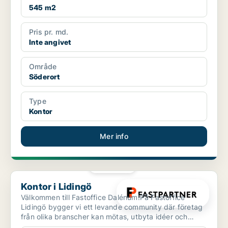
545 m2
Pris pr. md.
Inte angivet
Område
Söderort
Type
Kontor
Mer info
PLATINA
Kontor i Lidingö
Kontor i Lidingö
Välkommen till Fastoffice Dalénum!På Fastoffice
Lidingö bygger vi ett levande community där företag
från olika branscher kan mötas, utbyta idéer och
skapa vä...