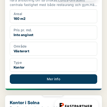
nära anslutning om så önskas.Lunda-områdets
centrala fastighet med både restaurang och gym.Här
finn...
Areal
160 m2
Pris pr. md.
Inte angivet
Område
Västerort
Type
Kontor
Mer info
PLATINA
Kontor i Solna
Kontor i Solna