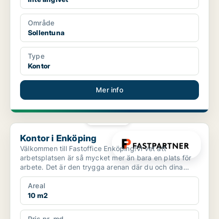
Område
Sollentuna
Type
Kontor
Mer info
PLATINA
Kontor i Enköping
Kontor i Enköping
Välkommen till Fastoffice Enköping!Vi vet att
arbetsplatsen är så mycket mer än bara en plats för
arbete. Det är den trygga arenan där du och dina
kollegor u...
Areal
10 m2
Pris pr. md.