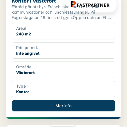
Kontor i Västerort
Förråd går att hyraFräsch lokal med närhet till
kommunikationer och lunchrestauranger. På
Fagerstagatan 18 finns ett gym.Öppen och rumEtt
stenkast från Spång...
Areal
248 m2
Pris pr. md.
Inte angivet
Område
Västerort
Type
Kontor
Mer info
PLATINA