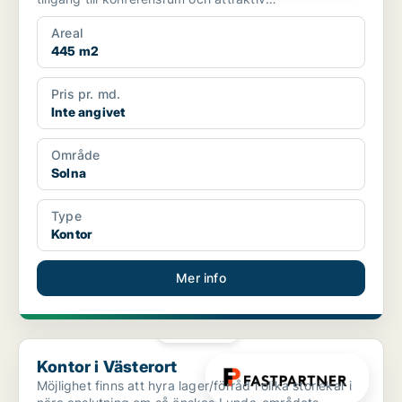
loungeyta.Telegrafgata...
Areal
445 m2
Pris pr. md.
Inte angivet
Område
Solna
Type
Kontor
Mer info
PLATINA
Kontor i Västerort
Kontor i Västerort
Möjlighet finns att hyra lager/förråd i olika storlekar i