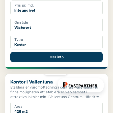
Pris pr. md.
Inte angivet
Område
Västerort
Type
Kontor
Mer info
PLATINA
Kontor i Vallentuna
Kontor i Vallentuna
Etablera er vårdmottagning i centrala Vallentuna.Nu
finns möjligheten att etablera er verksamhet i
attraktiva lokaler mitt i Vallentuna Centrum. Här sitter
n...
Areal
426 m2