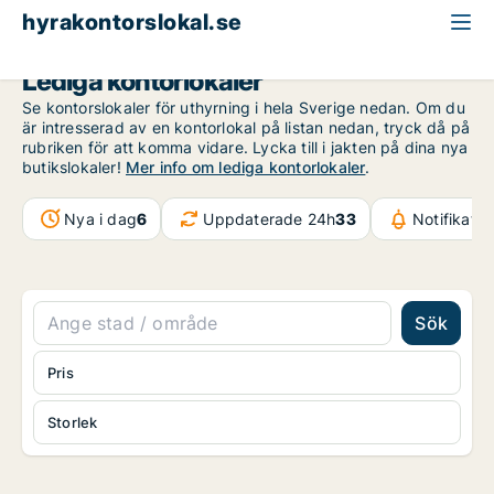
hyrakontorslokal.se
Lediga kontorlokaler
Se kontorslokaler för uthyrning i hela Sverige nedan. Om du
är intresserad av en kontorlokal på listan nedan, tryck då på
rubriken för att komma vidare. Lycka till i jakten på dina nya
butikslokaler!
Mer info om lediga kontorlokaler
.
Nya i dag
6
Uppdaterade 24h
33
Notifikati
Sök
Pris
Storlek