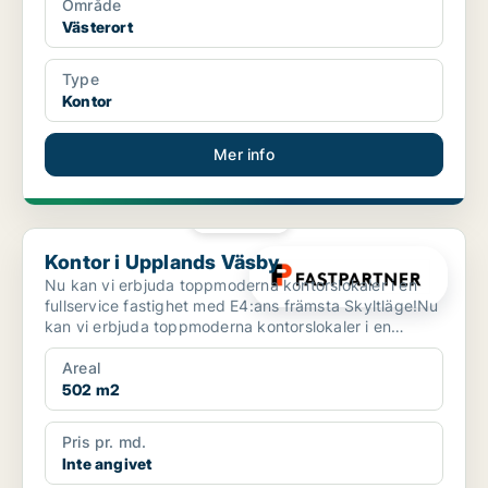
Område
Västerort
Type
Kontor
Mer info
PLATINA
Kontor i Upplands Väsby
Kontor i Upplands Väsby
Nu kan vi erbjuda toppmoderna kontorslokaler i en
fullservice fastighet med E4:ans främsta Skyltläge!Nu
kan vi erbjuda toppmoderna kontorslokaler i en
fullse...
Areal
502 m2
Pris pr. md.
Inte angivet