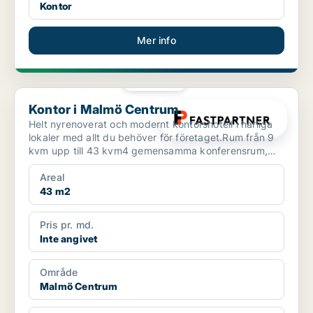
Kontor
Mer info
PLATINA
Kontor i Malmö Centrum
Kontor i Malmö Centrum
Helt nyrenoverat och modernt kontorshotell i härliga
lokaler med allt du behöver för företaget.Rum från 9
kvm upp till 43 kvm4 gemensamma konferensrum,
varav...
Areal
43 m2
Pris pr. md.
Inte angivet
Område
Malmö Centrum