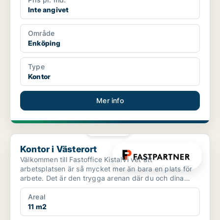
Inte angivet
Område
Enköping
Type
Kontor
Mer info
PLATINA
Kontor i Västerort
Kontor i Västerort
Välkommen till Fastoffice Kista!Vi vet att
arbetsplatsen är så mycket mer än bara en plats för
arbete. Det är den trygga arenan där du och dina
kollegor umgå...
Areal
11 m2