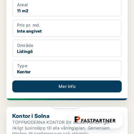
Areal
11 m2
Pris pr. md.
Inte angivet
Område
Lidingö
Type
Kontor
Mer info
PLATINA
Kontor i Solna
Kontor i Solna
TOPPMODERNA KONTOR Ett vackert atrium ger
rikligt ljusinsläpp till alla våningsplan. Gemensam
tillgång till konferensrum och attraktiv