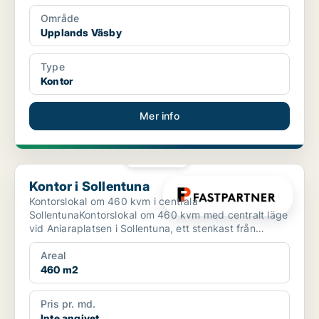
Område
Upplands Väsby
Type
Kontor
Mer info
PLATINA
Kontor i Sollentuna
Kontor i Sollentuna
Kontorslokal om 460 kvm i centrala
SollentunaKontorslokal om 460 kvm med centralt läge
vid Aniaraplatsen i Sollentuna, ett stenkast från
Sollentuna Centrum o...
Areal
460 m2
Pris pr. md.
Inte angivet