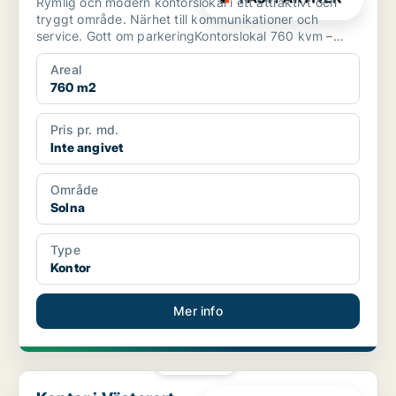
Rymlig och modern kontorslokal i ett attraktivt och
tryggt område. Närhet till kommunikationer och
service. Gott om parkeringKontorslokal 760 kvm –
Toppläge ...
Areal
760 m2
Pris pr. md.
Inte angivet
Område
Solna
Type
Kontor
Mer info
PLATINA
Kontor i Västerort