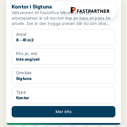
Kontor i Sigtuna
Kontor i Sigtuna
Välkommen till Fastoffice Märsta!Vi vet att
arbetsplatsen är så mycket mer än bara en plats för
arbete. Det är den trygga arenan där du och dina
kollegor umg...
Areal
8 - 41 m2
Pris pr. md.
Inte angivet
Område
Sigtuna
Type
Kontor
Mer info