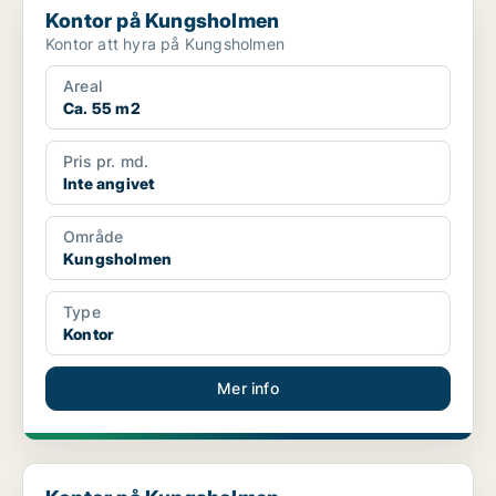
Kontor på Kungsholmen
Kontor att hyra på Kungsholmen
Areal
Ca. 55 m2
Pris pr. md.
Inte angivet
Område
Kungsholmen
Type
Kontor
Mer info
Kontor på Kungsholmen