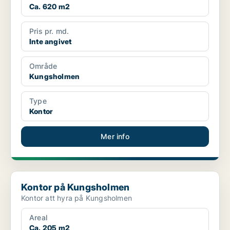
Ca. 620 m2
Pris pr. md.
Inte angivet
Område
Kungsholmen
Type
Kontor
Mer info
Kontor på Kungsholmen
Kontor på Kungsholmen
Kontor att hyra på Kungsholmen
Areal
Ca. 205 m2