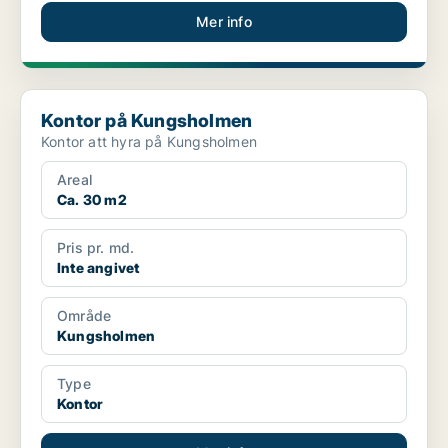
Mer info
Kontor på Kungsholmen
Kontor på Kungsholmen
Kontor att hyra på Kungsholmen
Areal
Ca. 30 m2
Pris pr. md.
Inte angivet
Område
Kungsholmen
Type
Kontor