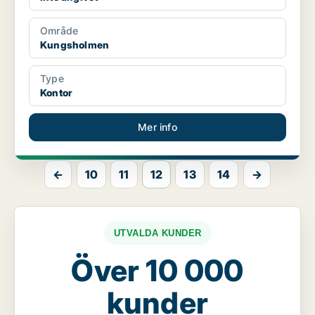
Område
Kungsholmen
Type
Kontor
Mer info
←
10
11
12
13
14
→
UTVALDA KUNDER
Över 10 000
kunder