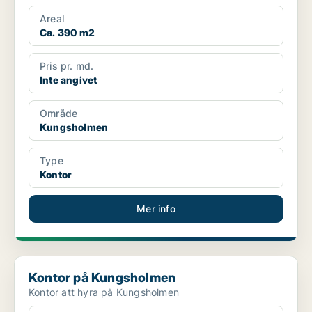
Areal
Ca. 390 m2
Pris pr. md.
Inte angivet
Område
Kungsholmen
Type
Kontor
Mer info
Kontor på Kungsholmen
Kontor på Kungsholmen
Kontor att hyra på Kungsholmen