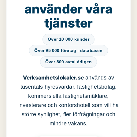
använder våra
tjänster
Över 10 000 kunder
Över 95 000 företag i databasen
Över 800 avtal årligen
Verksamhetslokaler.se
används av
tusentals hyresvärdar, fastighetsbolag,
kommersiella fastighetsmäklare,
investerare och kontorshotell som vill ha
större synlighet, fler förfrågningar och
mindre vakans.