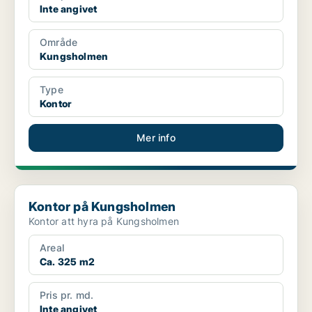
Inte angivet
Område
Kungsholmen
Type
Kontor
Mer info
Kontor på Kungsholmen
Kontor på Kungsholmen
Kontor att hyra på Kungsholmen
Areal
Ca. 325 m2
Pris pr. md.
Inte angivet