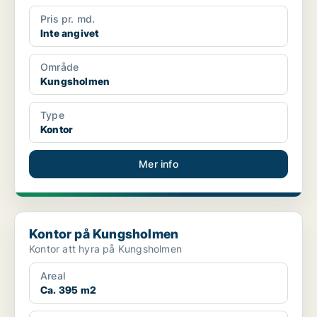
Pris pr. md.
Inte angivet
Område
Kungsholmen
Type
Kontor
Mer info
Kontor på Kungsholmen
Kontor på Kungsholmen
Kontor att hyra på Kungsholmen
Areal
Ca. 395 m2