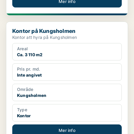
Mer info
Kontor på Kungsholmen
Kontor på Kungsholmen
Kontor att hyra på Kungsholmen
Areal
Ca. 3 110 m2
Pris pr. md.
Inte angivet
Område
Kungsholmen
Type
Kontor
Mer info