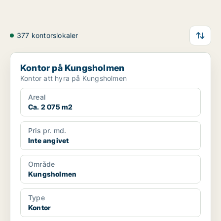
377 kontorslokaler
Kontor på Kungsholmen
Kontor på Kungsholmen
Kontor att hyra på Kungsholmen
Areal
Ca. 2 075 m2
Pris pr. md.
Inte angivet
Område
Kungsholmen
Type
Kontor