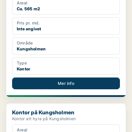
Areal
Ca. 565 m2
Pris pr. md.
Inte angivet
Område
Kungsholmen
Type
Kontor
Mer info
Kontor på Kungsholmen
Kontor på Kungsholmen
Kontor att hyra på Kungsholmen
Areal