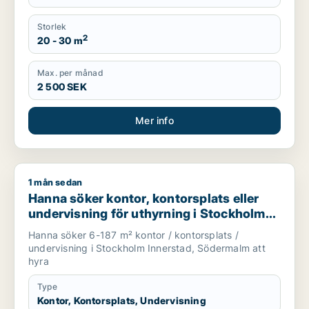
Storlek
2
20 - 30 m
Max. per månad
2 500 SEK
Mer info
1 mån sedan
Hanna söker kontor, kontorsplats eller undervisning för uthy
Hanna söker kontor, kontorsplats eller
undervisning för uthyrning i Stockholm
Innerstad eller Södermalm
Hanna söker 6-187 m² kontor / kontorsplats /
undervisning i Stockholm Innerstad, Södermalm att
hyra
Type
Kontor, Kontorsplats, Undervisning