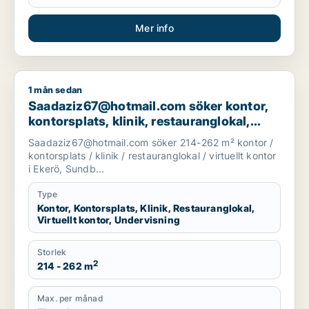
Mer info
1 mån sedan
Saadaziz67@hotmail.com söker kontor, kontorsplats, klinik, re
Saadaziz67@hotmail.com söker kontor,
kontorsplats, klinik, restauranglokal,
virtuellt kontor eller undervisning för
Saadaziz67@hotmail.com söker 214-262 m² kontor /
uthyrning i Ekerö, Sundbyberg eller Solna
kontorsplats / klinik / restauranglokal / virtuellt kontor
m.fl.
i Ekerö, Sundb...
Type
Kontor, Kontorsplats, Klinik, Restauranglokal,
Virtuellt kontor, Undervisning
Storlek
2
214 - 262 m
Max. per månad