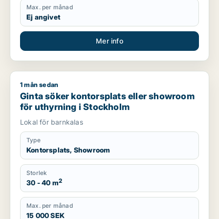
Max. per månad
Ej angivet
Mer info
1 mån sedan
Ginta söker kontorsplats eller showroom för uthyrning i Sto
Ginta söker kontorsplats eller showroom
för uthyrning i Stockholm
Lokal för barnkalas
Type
Kontorsplats, Showroom
Storlek
2
30 - 40 m
Max. per månad
15 000 SEK