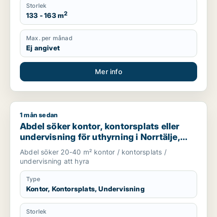
Storlek
2
133 - 163 m
Max. per månad
Ej angivet
Mer info
1 mån sedan
Abdel söker kontor, kontorsplats eller undervisning för uthyrni
Abdel söker kontor, kontorsplats eller
undervisning för uthyrning i Norrtälje,
Håbo eller Knivsta m.fl.
Abdel söker 20-40 m² kontor / kontorsplats /
undervisning att hyra
Type
Kontor, Kontorsplats, Undervisning
Storlek