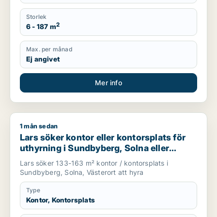
Storlek
2
6 - 187 m
Max. per månad
Ej angivet
Mer info
1 mån sedan
Lars söker kontor eller kontorsplats för uthyrning i Sundbybe
Lars söker kontor eller kontorsplats för
uthyrning i Sundbyberg, Solna eller
Västerort
Lars söker 133-163 m² kontor / kontorsplats i
Sundbyberg, Solna, Västerort att hyra
Type
Kontor, Kontorsplats