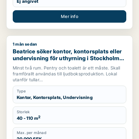
Ej angivet
Mer info
1 mån sedan
Beatrice söker kontor, kontorsplats eller undervisning för u
Beatrice söker kontor, kontorsplats eller
undervisning för uthyrning i Stockholm
Innerstad, Kungsholmen eller Vasastan
Minst två rum. Pentry och toalett är ett måste. Skall
m.fl.
framförallt användas till ljudboksproduktion. Lokal
utanför tullar...
Type
Kontor, Kontorsplats, Undervisning
Storlek
2
40 - 110 m
Max. per månad
20 000 SEK