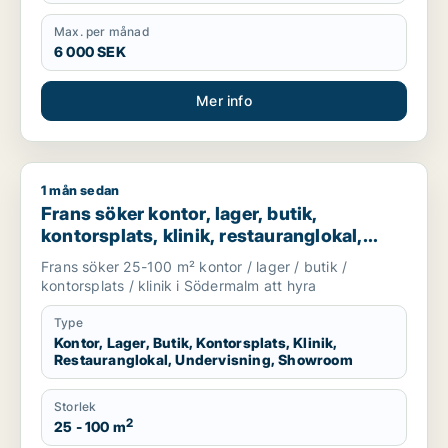
Max. per månad
6 000 SEK
Mer info
1 mån sedan
Frans söker kontor, lager, butik, kontorsplats, klinik, resta
Frans söker kontor, lager, butik,
kontorsplats, klinik, restauranglokal,
undervisning eller showroom för
Frans söker 25-100 m² kontor / lager / butik /
uthyrning i Södermalm
kontorsplats / klinik i Södermalm att hyra
Type
Kontor, Lager, Butik, Kontorsplats, Klinik,
Restauranglokal, Undervisning, Showroom
Storlek
2
25 - 100 m