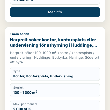
Mer info
1 mån sedan
Harpreit söker kontor, kontorsplats eller undervisning för ut
Harpreit söker kontor, kontorsplats eller
undervisning för uthyrning i Huddinge,
Botkyrka eller Haninge m.fl.
Harpreit söker 100-1000 m² kontor / kontorsplats /
undervisning i Huddinge, Botkyrka, Haninge, Söderort
att hyra
Type
Kontor, Kontorsplats, Undervisning
Storlek
2
100 - 1 000 m
Max. per månad
2 000 SEK