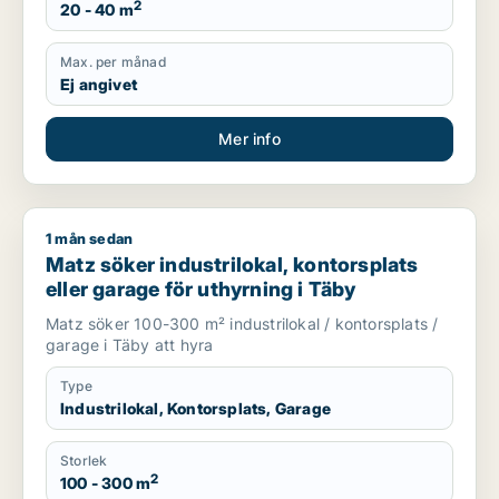
2
20 - 40 m
Max. per månad
Ej angivet
Mer info
1 mån sedan
Matz söker industrilokal, kontorsplats eller garage för uthyrn
Matz söker industrilokal, kontorsplats
eller garage för uthyrning i Täby
Matz söker 100-300 m² industrilokal / kontorsplats /
garage i Täby att hyra
Type
Industrilokal, Kontorsplats, Garage
Storlek
2
100 - 300 m