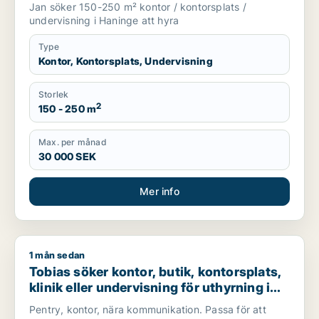
Jan söker 150-250 m² kontor / kontorsplats /
undervisning i Haninge att hyra
Type
Kontor, Kontorsplats, Undervisning
Storlek
2
150 - 250 m
Max. per månad
30 000 SEK
Mer info
1 mån sedan
Tobias söker kontor, butik, kontorsplats, klinik eller undervis
Tobias söker kontor, butik, kontorsplats,
klinik eller undervisning för uthyrning i
Täby
Pentry, kontor, nära kommunikation. Passa för att