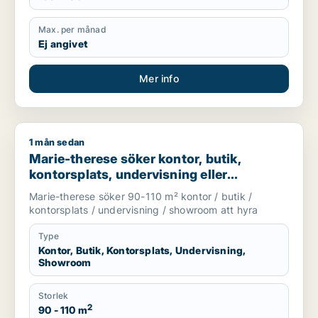
Max. per månad
Ej angivet
Mer info
1 mån sedan
Marie-therese söker kontor, butik, kontorsplats, undervisnin
Marie-therese söker kontor, butik,
kontorsplats, undervisning eller
showroom för uthyrning i Upplands
Marie-therese söker 90-110 m² kontor / butik /
Väsby, Järfälla eller Upplands-Bro m.fl.
kontorsplats / undervisning / showroom att hyra
Type
Kontor, Butik, Kontorsplats, Undervisning,
Showroom
Storlek
2
90 - 110 m