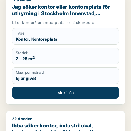
17 d sedan
Jag söker kontor eller kontorsplats för uthyrning i Stockhol
Jag söker kontor eller kontorsplats för
uthyrning i Stockholm Innerstad,
Kungsholmen eller Vasastan m.fl.
Litet kontor/rum med plats för 2 skrivbord.
Type
Kontor, Kontorsplats
Storlek
2
2 - 25 m
Max. per månad
Ej angivet
Mer info
22 d sedan
Ibba söker kontor, industrilokal, kontorsplats, virtuellt ko
Ibba söker kontor, industrilokal,