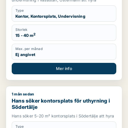
Type
Kontor, Kontorsplats, Undervisning
Storlek
2
15 - 40 m
Max. per månad
Ej angivet
Mer info
1 mån sedan
Hans söker kontorsplats för uthyrning i Södertälje
Hans söker kontorsplats för uthyrning i
Södertälje
Hans söker 5-20 m² kontorsplats i Södertälje att hyra
Type