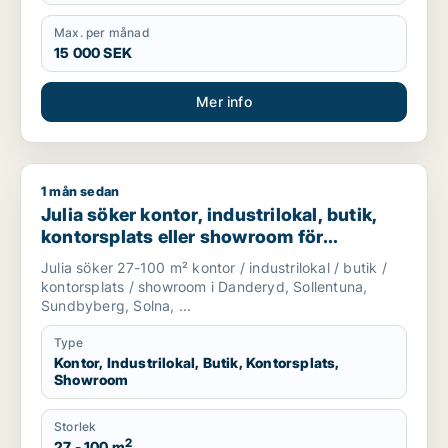
Max. per månad
15 000 SEK
Mer info
1 mån sedan
Julia söker kontor, industrilokal, butik, kontorsplats eller 
Julia söker kontor, industrilokal, butik,
kontorsplats eller showroom för
uthyrning i Danderyd, Sollentuna eller
Julia söker 27-100 m² kontor / industrilokal / butik /
Sundbyberg m.fl.
kontorsplats / showroom i Danderyd, Sollentuna,
Sundbyberg, Solna, ...
Type
Kontor, Industrilokal, Butik, Kontorsplats,
Showroom
Storlek
2
27 - 100 m