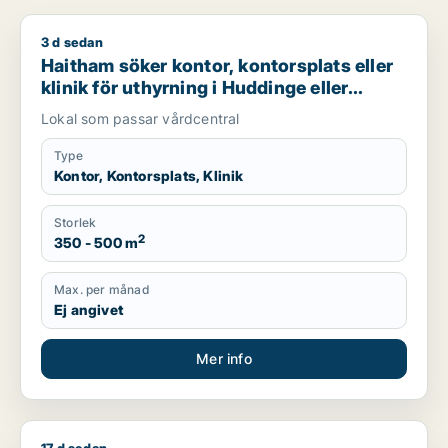
3 d sedan
Haitham söker kontor, kontorsplats eller klinik för uthyrning 
Haitham söker kontor, kontorsplats eller
klinik för uthyrning i Huddinge eller
Botkyrka
Lokal som passar vårdcentral
Type
Kontor, Kontorsplats, Klinik
Storlek
2
350 - 500 m
Max. per månad
Ej angivet
Mer info