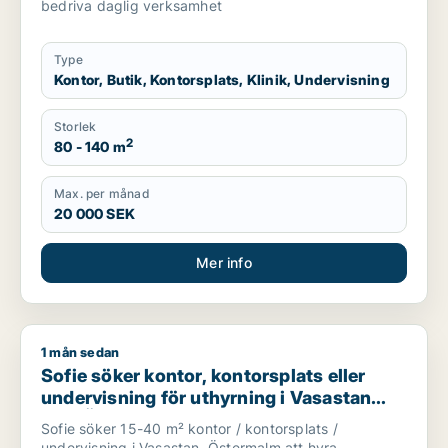
bedriva daglig verksamhet
Type
Kontor, Butik, Kontorsplats, Klinik, Undervisning
Storlek
2
80 - 140 m
Max. per månad
20 000 SEK
Mer info
1 mån sedan
Sofie söker kontor, kontorsplats eller undervisning för uthyr
Sofie söker kontor, kontorsplats eller
undervisning för uthyrning i Vasastan
eller Östermalm
Sofie söker 15-40 m² kontor / kontorsplats /
undervisning i Vasastan, Östermalm att hyra