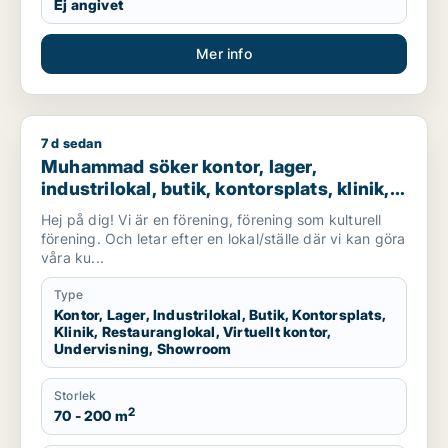
Ej angivet
Mer info
7 d sedan
Muhammad söker kontor, lager, industrilokal, butik, kontorspla
Muhammad söker kontor, lager,
industrilokal, butik, kontorsplats, klinik,
restauranglokal, virtuellt kontor,
Hej på dig! Vi är en förening, förening som kulturell
undervisning eller showroom för
förening. Och letar efter en lokal/ställe där vi kan göra
uthyrning i Botkyrka eller Södertälje
våra ku...
Type
Kontor, Lager, Industrilokal, Butik, Kontorsplats,
Klinik, Restauranglokal, Virtuellt kontor,
Undervisning, Showroom
Storlek
2
70 - 200 m