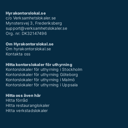
Hyra ut kontorsplats i Sollentuna
Hyra ut kontorsplats i Solna
Hyra ut kontorsplats i Stockholm Innerstad
Hyrakontorslokal.se
Hyra ut kontorsplats i Sundbyberg
c/o Verksamhetslokaler.se
Hyra ut kontorsplats på Södermalm
Mynstersvej 3, Frederiksberg
Hyra ut kontorsplats i Söderort
support@verksamhetslokaler.se
Hyra ut kontorsplats i Södertälje
Org. nr: DK32147496
Hyra ut kontorsplats i Tyresö
Hyra ut kontorsplats i Täby
Om Hyrakontorslokal.se
Hyra ut kontorsplats i Upplands Väsby
Om hyrakontorslokal.se
Hyra ut kontorsplats i Upplands-Bro
Kontakta oss
Hyra ut kontorsplats i Vallentuna
Hyra ut kontorsplats i Vasastan
Hitta kontorslokaler för uthyrning
Hyra ut kontorsplats i Vaxholm
Kontorslokaler för uthyrning i Stockholm
Hyra ut kontorsplats i Värmdö
Kontorslokaler för uthyrning Göteborg
Hyra ut kontorsplats i Västerort
Kontorslokaler för uthyrning i Malmö
Hyra ut kontorsplats på Östermalm
Kontorslokaler för uthyrning i Uppsala
Hyra ut kontorsplats i Österåker
Hitta oss även här
Hitta förråd
Hitta restauranglokaler
Hitta verkstadslokaler