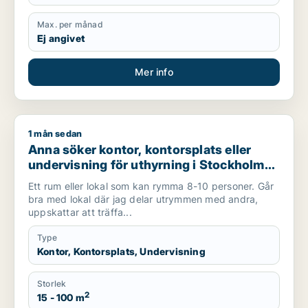
Max. per månad
Ej angivet
Mer info
1 mån sedan
Anna söker kontor, kontorsplats eller undervisning för uthyr
Anna söker kontor, kontorsplats eller
undervisning för uthyrning i Stockholm
Innerstad, Kungsholmen eller Vasastan
Ett rum eller lokal som kan rymma 8-10 personer. Går
m.fl.
bra med lokal där jag delar utrymmen med andra,
uppskattar att träffa...
Type
Kontor, Kontorsplats, Undervisning
Storlek
2
15 - 100 m