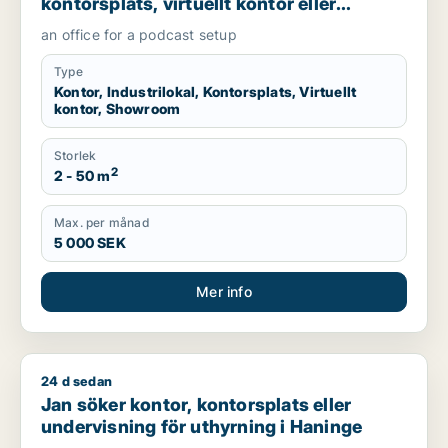
kontorsplats, virtuellt kontor eller
showroom för uthyrning i
an office for a podcast setup
Hammarbyhamnen
Type
Kontor, Industrilokal, Kontorsplats, Virtuellt
kontor, Showroom
Storlek
2
2 - 50 m
Max. per månad
5 000 SEK
Mer info
24 d sedan
Jan söker kontor, kontorsplats eller undervisning för uthyrni
Jan söker kontor, kontorsplats eller
undervisning för uthyrning i Haninge