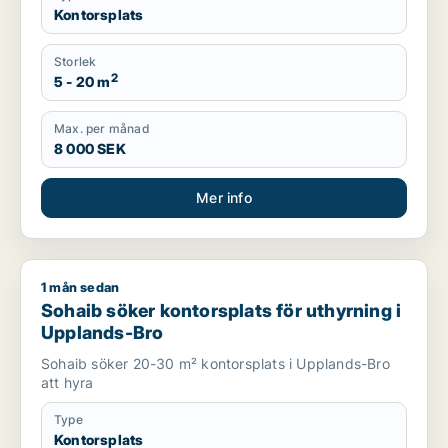
Kontorsplats
Storlek
2
5 - 20 m
Max. per månad
8 000 SEK
Mer info
1 mån sedan
Sohaib söker kontorsplats för uthyrning i Upplands-Bro
Sohaib söker kontorsplats för uthyrning i
Upplands-Bro
Sohaib söker 20-30 m² kontorsplats i Upplands-Bro
att hyra
Type
Kontorsplats