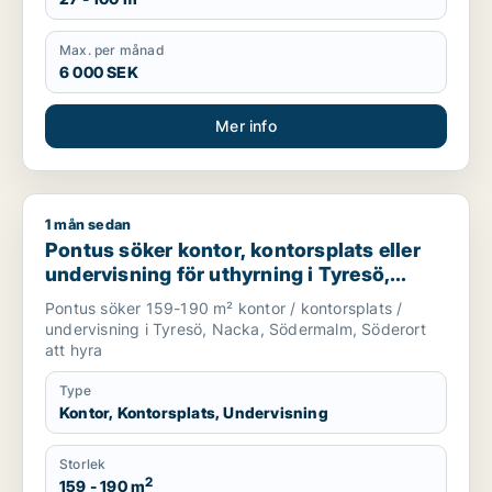
Max. per månad
6 000 SEK
Mer info
1 mån sedan
Pontus söker kontor, kontorsplats eller undervisning för uthy
Pontus söker kontor, kontorsplats eller
undervisning för uthyrning i Tyresö,
Nacka eller Södermalm m.fl.
Pontus söker 159-190 m² kontor / kontorsplats /
undervisning i Tyresö, Nacka, Södermalm, Söderort
att hyra
Type
Kontor, Kontorsplats, Undervisning
Storlek
2
159 - 190 m