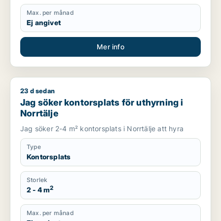
Max. per månad
Ej angivet
Mer info
23 d sedan
Jag söker kontorsplats för uthyrning i Norrtälje
Jag söker kontorsplats för uthyrning i
Norrtälje
Jag söker 2-4 m² kontorsplats i Norrtälje att hyra
Type
Kontorsplats
Storlek
2
2 - 4 m
Max. per månad