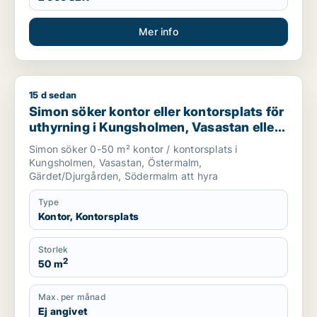
Mer info
15 d sedan
Simon söker kontor eller kontorsplats för uthyrning i Kungsh
Simon söker kontor eller kontorsplats för
uthyrning i Kungsholmen, Vasastan eller
Östermalm m.fl.
Simon söker 0-50 m² kontor / kontorsplats i
Kungsholmen, Vasastan, Östermalm,
Gärdet/Djurgården, Södermalm att hyra
Type
Kontor, Kontorsplats
Storlek
2
50 m
Max. per månad
Ej angivet