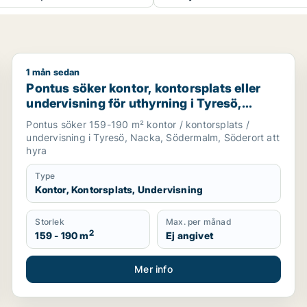
1 mån sedan
i Stockholm Innerstad, Kungsholmen eller Vasastan m.fl.
Pontus söker kontor, kontorsplats eller undervisning
Pontus söker kontor, kontorsplats eller
undervisning för uthyrning i Tyresö,
Nacka eller Södermalm m.fl.
Pontus söker 159-190 m² kontor / kontorsplats /
undervisning i Tyresö, Nacka, Södermalm, Söderort att
hyra
Type
Kontor, Kontorsplats, Undervisning
Storlek
Max. per månad
2
159 - 190 m
Ej angivet
Mer info