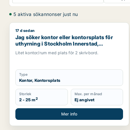
5 aktiva sökannonser just nu
17 d sedan
Jag söker kontor eller kontorsplats för uthyrning 
Jag söker kontor eller kontorsplats för
uthyrning i Stockholm Innerstad,
Kungsholmen eller Vasastan m.fl.
Litet kontor/rum med plats för 2 skrivbord.
Type
Kontor, Kontorsplats
Storlek
Max. per månad
2
2 - 25 m
Ej angivet
Mer info