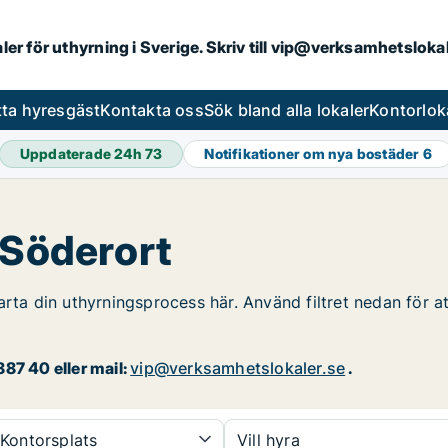
aler för uthyrning i Sverige. Skriv till vip@verksamhetslok
tta hyresgäst
Kontakta oss
Sök bland alla lokaler
Kontorlok
Uppdaterade 24h
73
Notifikationer om nya bostäder
6
 Söderort
arta din uthyrningsprocess här. Använd filtret nedan för a
87 40 eller mail:
vip@verksamhetslokaler.se
.
Kontorsplats
Vill hyra