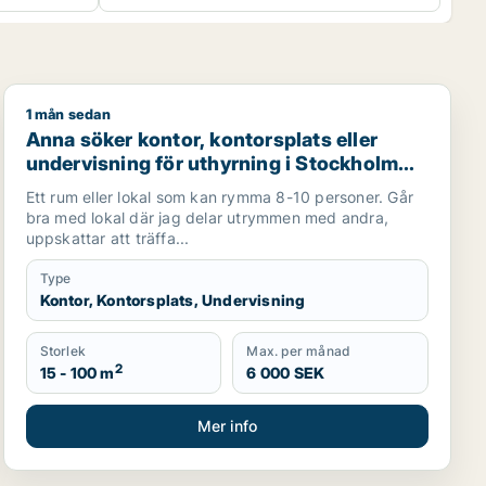
1 mån sedan
 för uthyrning i Tyresö, Nacka eller Södermalm m.fl.
Anna söker kontor, kontorsplats eller undervisning för
Anna söker kontor, kontorsplats eller
undervisning för uthyrning i Stockholm
Innerstad, Kungsholmen eller Vasastan
Ett rum eller lokal som kan rymma 8-10 personer. Går
m.fl.
bra med lokal där jag delar utrymmen med andra,
uppskattar att träffa...
Type
Kontor, Kontorsplats, Undervisning
Storlek
Max. per månad
2
15 - 100 m
6 000 SEK
Mer info