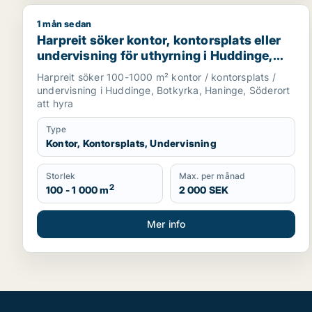
1 mån sedan
Harpreit söker kontor, kontorsplats eller undervisn
Harpreit söker kontor, kontorsplats eller
undervisning för uthyrning i Huddinge,
Botkyrka eller Haninge m.fl.
Harpreit söker 100-1000 m² kontor / kontorsplats /
undervisning i Huddinge, Botkyrka, Haninge, Söderort
att hyra
Type
Kontor, Kontorsplats, Undervisning
Storlek
Max. per månad
2
100 - 1 000 m
2 000 SEK
Mer info