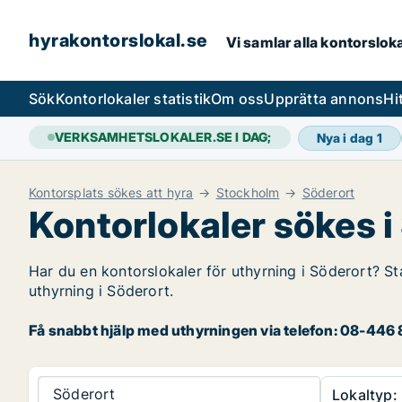
hyrakontorslokal.se
Vi samlar alla kontorslok
Sök
Kontorlokaler statistik
Om oss
Upprätta annons
Hi
VERKSAMHETSLOKALER.SE I DAG;
Nya i dag
1
Kontorsplats sökes att hyra
Stockholm
Söderort
Kontorlokaler sökes i
Har du en kontorslokaler för uthyrning i Söderort? St
uthyrning i Söderort.
Få snabbt hjälp med uthyrningen via telefon: 08-446 8
Söderort
Lokaltyp: