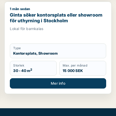
1 mån sedan
ing för uthyrning i Huddinge, Botkyrka eller Haninge m.fl.
Ginta söker kontorsplats eller showroom för uthyrni
Ginta söker kontorsplats eller showroom
för uthyrning i Stockholm
Lokal för barnkalas
Type
Kontorsplats, Showroom
Storlek
Max. per månad
2
30 - 40 m
15 000 SEK
Mer info