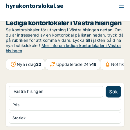
hyrakontorslokal.se
Göteborg
Västra hisingen
Lediga kontorlokaler i Västra hisingen
Se kontorslokaler för uthyrning i Västra hisingen nedan. Om
du är intresserad av en kontorlokal på listan nedan, tryck då
på rubriken för att komma vidare. Lycka till i jakten på dina
nya butikslokaler!
Mer info om lediga kontorlokaler i Västra
hisingen
.
Nya i dag
32
Uppdaterade 24h
46
Notifikat
Västra hisingen
Sök
Pris
Storlek