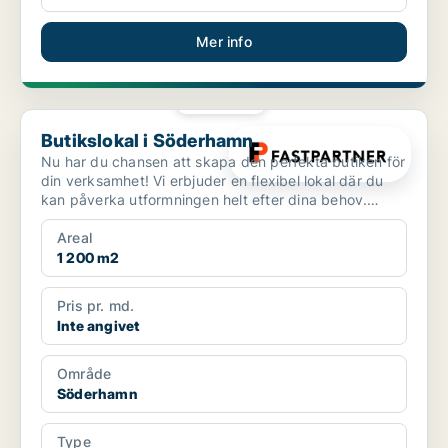
Mer info
PLATINA
Butikslokal i Söderhamn
Butikslokal i Söderhamn
Nu har du chansen att skapa den perfekta butiken för
din verksamhet! Vi erbjuder en flexibel lokal där du
kan påverka utformningen helt efter dina behov.
Lok...
Areal
1 200 m2
Pris pr. md.
Inte angivet
Område
Söderhamn
Type