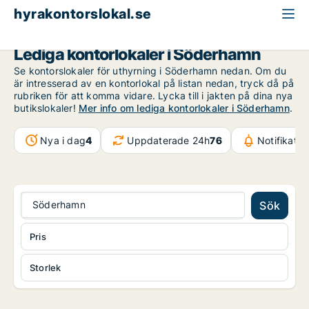
hyrakontorslokal.se
Gävleborg
Söderhamn
Lediga kontorlokaler i Söderhamn
Se kontorslokaler för uthyrning i Söderhamn nedan. Om du
är intresserad av en kontorlokal på listan nedan, tryck då på
rubriken för att komma vidare. Lycka till i jakten på dina nya
butikslokaler!
Mer info om lediga kontorlokaler i Söderhamn
.
Nya i dag
4
Uppdaterade 24h
76
Notifikati
Söderhamn
Sök
Pris
Storlek