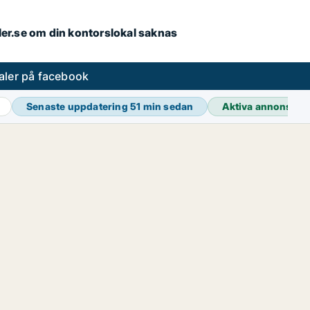
aler.se om din kontorslokal saknas
aler på facebook
Senaste uppdatering
51 min sedan
Aktiva annonser
3