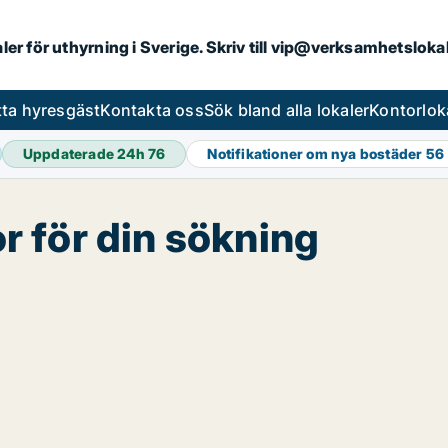
aler för uthyrning i Sverige. Skriv till vip@verksamhetslok
tta hyresgäst
Kontakta oss
Sök bland alla lokaler
Kontorlok
Uppdaterade 24h
76
Notifikationer om nya bostäder
56
or för din sökning