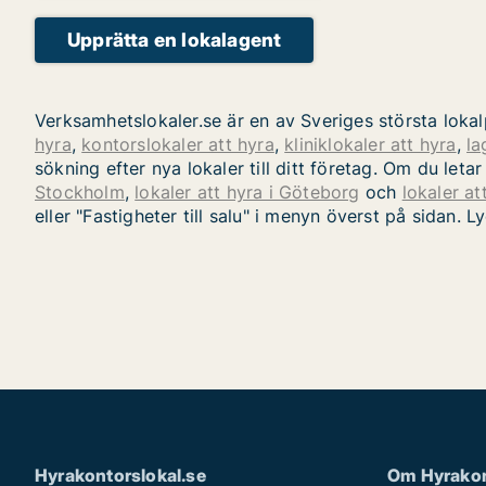
Upprätta en lokalagent
Verksamhetslokaler.se är en av Sveriges största lokalp
hyra
,
kontorslokaler att hyra
,
kliniklokaler att hyra
,
la
sökning efter nya lokaler till ditt företag. Om du le
Stockholm
,
lokaler att hyra i Göteborg
och
lokaler at
eller "Fastigheter till salu" i menyn överst på sidan. Ly
Hyrakontorslokal.se
Om Hyrakon