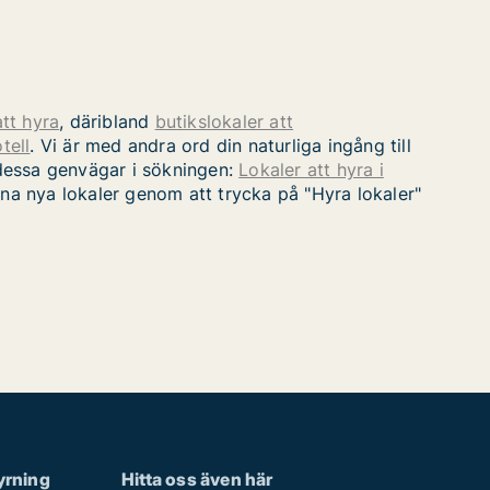
att hyra
, däribland
butikslokaler att
tell
. Vi är med andra ord din naturliga ingång till
v dessa genvägar i sökningen:
Lokaler att hyra i
ina nya lokaler genom att trycka på "Hyra lokaler"
yrning
Hitta oss även här