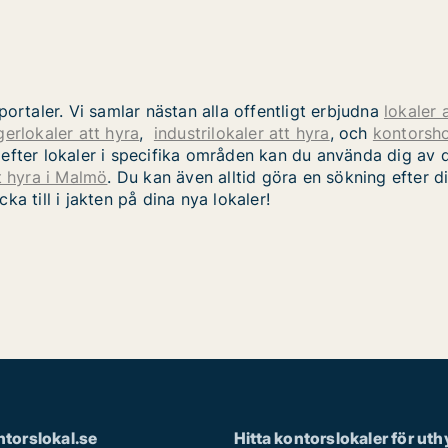
ortaler. Vi samlar nästan alla offentligt erbjudna
lokaler 
gerlokaler att hyra
,
industrilokaler att hyra
, och
kontorsho
tar efter lokaler i specifika områden kan du använda dig a
t hyra i Malmö
. Du kan även alltid göra en sökning efter d
cka till i jakten på dina nya lokaler!
torslokal.se
Hitta kontorslokaler för uth