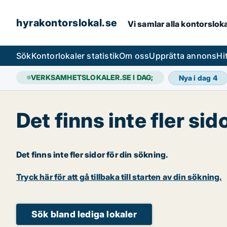
hyrakontorslokal.se
Vi samlar alla kontorslok
Sök
Kontorlokaler statistik
Om oss
Upprätta annons
Hi
VERKSAMHETSLOKALER.SE I DAG;
Nya i dag
4
Det finns inte fler sid
Det finns inte fler sidor för din sökning.
Tryck här för att gå tillbaka till starten av din sökning.
Sök bland lediga lokaler