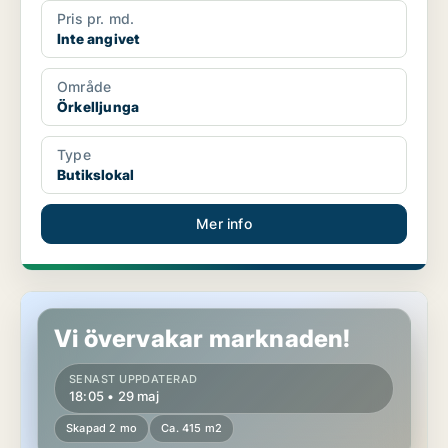
Pris pr. md.
Inte angivet
Område
Örkelljunga
Type
Butikslokal
Mer info
Kontor i Örkelljunga
Vi övervakar marknaden!
SENAST UPPDATERAD
18:05 • 29 maj
Skapad 2 mo
Ca. 415 m2