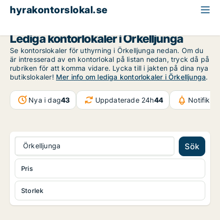
hyrakontorslokal.se
Skåne
Örkelljunga
Lediga kontorlokaler i Örkelljunga
Se kontorslokaler för uthyrning i Örkelljunga nedan. Om du
är intresserad av en kontorlokal på listan nedan, tryck då på
rubriken för att komma vidare. Lycka till i jakten på dina nya
butikslokaler!
Mer info om lediga kontorlokaler i Örkelljunga
.
Nya i dag
43
Uppdaterade 24h
44
Notifikat
Örkelljunga
Sök
Pris
Storlek