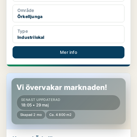
Område
Örkelljunga
Type
Industrilokal
Mer info
Kontor i Örkelljunga
Vi övervakar marknaden!
SENAST UPPDATERAD
18:05 • 29 maj
Skapad 2 mo
Ca. 4 800 m2