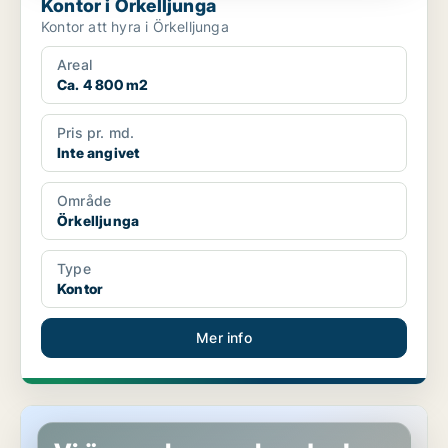
Kontor i Örkelljunga
Kontor att hyra i Örkelljunga
Areal
Ca. 4 800 m2
Pris pr. md.
Inte angivet
Område
Örkelljunga
Type
Kontor
Mer info
Lager i Örkelljunga