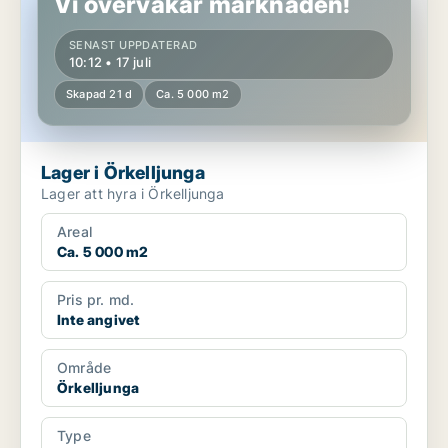
Vi övervakar marknaden!
SENAST UPPDATERAD
10:12 • 17 juli
Skapad 21 d
Ca. 5 000 m2
Lager i Örkelljunga
Lager att hyra i Örkelljunga
Areal
Ca. 5 000 m2
Pris pr. md.
Inte angivet
Område
Örkelljunga
Type