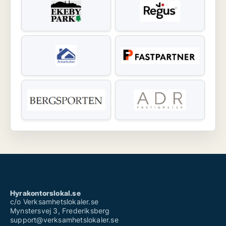
Hyrakontorslokal.se
c/o Verksamhetslokaler.se
Mynstersvej 3, Frederiksberg
support@verksamhetslokaler.se