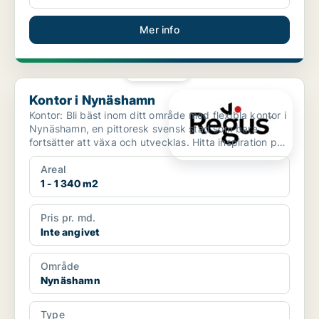
Mer info
PLATINA
Kontor i Nynäshamn
Kontor i Nynäshamn
Kontor: Bli bäst inom ditt område med flexibla kontor i
Nynäshamn, en pittoresk svensk stad som bara
fortsätter att växa och utvecklas. Hitta inspiration på
...
Areal
1 - 1 340 m2
Pris pr. md.
Inte angivet
Område
Nynäshamn
Type