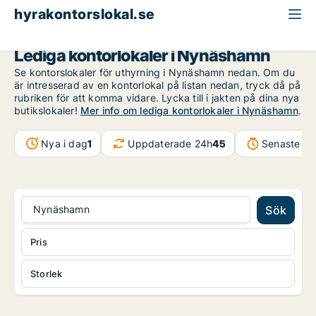
hyrakontorslokal.se
Stockholms län
Nynäshamn
Lediga kontorlokaler i Nynäshamn
Se kontorslokaler för uthyrning i Nynäshamn nedan. Om du
är intresserad av en kontorlokal på listan nedan, tryck då på
rubriken för att komma vidare. Lycka till i jakten på dina nya
butikslokaler!
Mer info om lediga kontorlokaler i Nynäshamn
.
Nya i dag
1
Uppdaterade 24h
45
Senaste up
Nynäshamn
Sök
Pris
Storlek