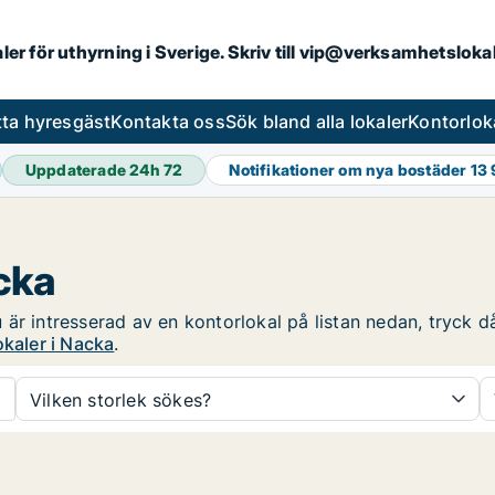
aler för uthyrning i Sverige. Skriv till vip@verksamhetslok
tta hyresgäst
Kontakta oss
Sök bland alla lokaler
Kontorlok
Uppdaterade 24h
72
Notifikationer om nya bostäder
13
cka
är intresserad av en kontorlokal på listan nedan, tryck då 
okaler i Nacka
.
Vilken storlek sökes?