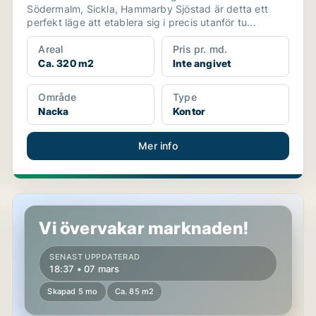
Södermalm, Sickla, Hammarby Sjöstad är detta ett
perfekt läge att etablera sig i precis utanför tu...
Areal
Pris pr. md.
Ca. 320 m2
Inte angivet
Område
Type
Nacka
Kontor
Mer info
Kontor i Nacka
Vi övervakar marknaden!
SENAST UPPDATERAD
18:37 • 07 mars
Skapad 5 mo
Ca. 85 m2