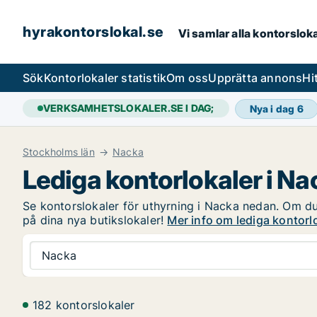
hyrakontorslokal.se
Vi samlar alla kontorslok
Sök
Kontorlokaler statistik
Om oss
Upprätta annons
Hi
VERKSAMHETSLOKALER.SE I DAG;
Nya i dag
6
Stockholms län
Nacka
Lediga kontorlokaler i Na
Se kontorslokaler för uthyrning i Nacka nedan. Om du 
på dina nya butikslokaler!
Mer info om lediga kontorl
Nacka
182 kontorslokaler