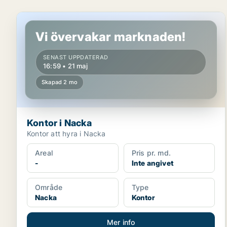
Kontor i Nacka
Vi övervakar marknaden!
SENAST UPPDATERAD
16:59 • 21 maj
Skapad 2 mo
Kontor i Nacka
Kontor att hyra i Nacka
Areal
Pris pr. md.
-
Inte angivet
Område
Type
Nacka
Kontor
Mer info