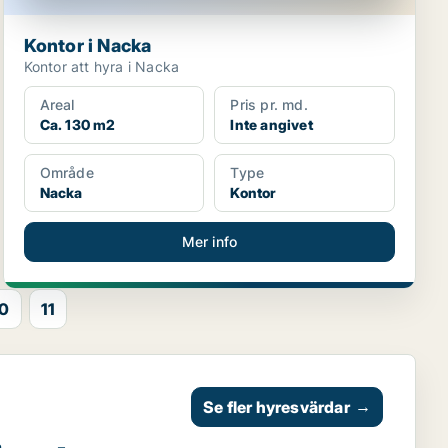
Kontor i Nacka
Kontor att hyra i Nacka
Areal
Pris pr. md.
Ca. 130 m2
Inte angivet
Område
Type
Nacka
Kontor
Mer info
10
11
Se fler hyresvärdar
→