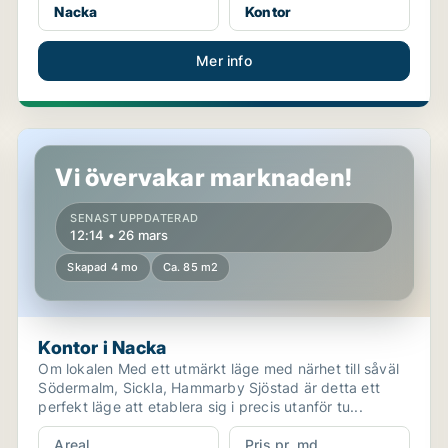
Nacka
Kontor
Mer info
Kontor i Nacka
Vi övervakar marknaden!
SENAST UPPDATERAD
12:14 • 26 mars
Skapad 4 mo
Ca. 85 m2
Kontor i Nacka
Om lokalen Med ett utmärkt läge med närhet till såväl
Södermalm, Sickla, Hammarby Sjöstad är detta ett
perfekt läge att etablera sig i precis utanför tu...
Areal
Pris pr. md.