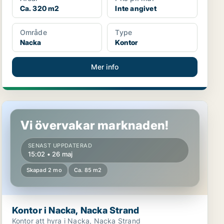
Ca. 320 m2
Inte angivet
Område
Type
Nacka
Kontor
Mer info
Kontor i Nacka, Nacka Strand
Vi övervakar marknaden!
SENAST UPPDATERAD
15:02 • 26 maj
Skapad 2 mo
Ca. 85 m2
Kontor i Nacka, Nacka Strand
Kontor att hyra i Nacka, Nacka Strand