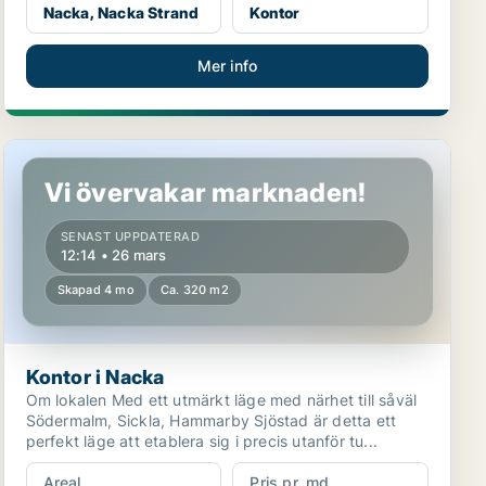
Nacka, Nacka Strand
Kontor
Mer info
Kontor i Nacka
Vi övervakar marknaden!
SENAST UPPDATERAD
12:14 • 26 mars
Skapad 4 mo
Ca. 320 m2
Kontor i Nacka
Om lokalen Med ett utmärkt läge med närhet till såväl
Södermalm, Sickla, Hammarby Sjöstad är detta ett
perfekt läge att etablera sig i precis utanför tu...
Areal
Pris pr. md.