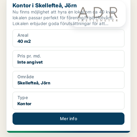
Kontor i Skellefteå, Jörn
Nu finns möjlighet att hyra en lokal om ca 40 kvm
lokalen passar perfekt för förening/frisör/fotvård.
Lokalen erbjuder goda förutsättningar för att
anpass...
Areal
40 m2
Pris pr. md.
Inte angivet
Område
Skellefteå, Jörn
Type
Kontor
Mer info