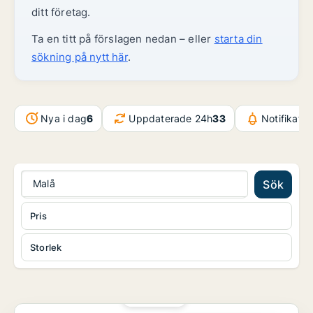
ditt företag.
Ta en titt på förslagen nedan – eller
starta din
sökning på nytt här
.
Nya i dag
6
Uppdaterade 24h
33
Notifikati
Malå
Sök
Pris
Storlek
PLATINA
Kontor i Skellefteå, Jörn