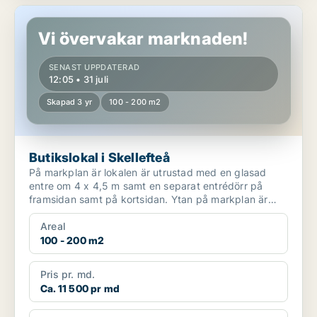
Butikslokal i Skellefteå
Vi övervakar marknaden!
SENAST UPPDATERAD
12:05 • 31 juli
Skapad 3 yr
100 - 200 m2
Butikslokal i Skellefteå
På markplan är lokalen är utrustad med en glasad
entre om 4 x 4,5 m samt en separat entrédörr på
framsidan samt på kortsidan. Ytan på markplan är
förberedd f...
Areal
100 - 200 m2
Pris pr. md.
Ca. 11 500 pr md