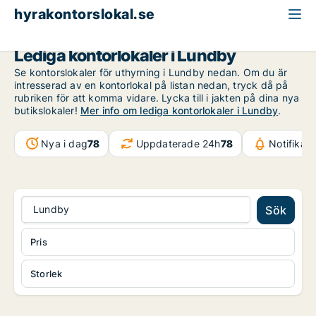
hyrakontorslokal.se
Göteborg
Lundby
Lediga kontorlokaler i Lundby
Se kontorslokaler för uthyrning i Lundby nedan. Om du är
intresserad av en kontorlokal på listan nedan, tryck då på
rubriken för att komma vidare. Lycka till i jakten på dina nya
butikslokaler!
Mer info om lediga kontorlokaler i Lundby
.
Nya i dag
78
Uppdaterade 24h
78
Notifikat
Lundby
Sök
Pris
Storlek