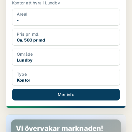
Kontor att hyra i Lundby
Areal
-
Pris pr. md.
Ca. 500 pr md
Område
Lundby
Type
Kontor
Mer info
Kontor i Lundby
Vi övervakar marknaden!