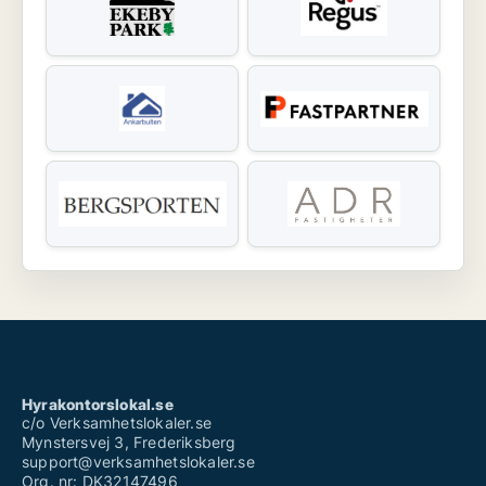
Hyrakontorslokal.se
c/o Verksamhetslokaler.se
Mynstersvej 3, Frederiksberg
support@verksamhetslokaler.se
Org. nr: DK32147496