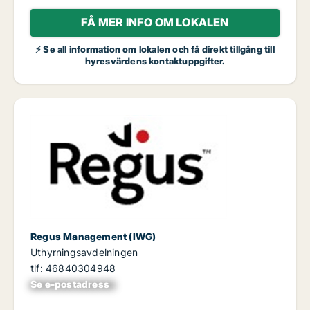
FÅ MER INFO OM LOKALEN
⚡ Se all information om lokalen och få direkt tillgång till
hyresvärdens kontaktuppgifter.
Regus Management (IWG)
Uthyrningsavdelningen
tlf: 46840304948
Se e-postadress
xxxxxxxxxxxxxxx