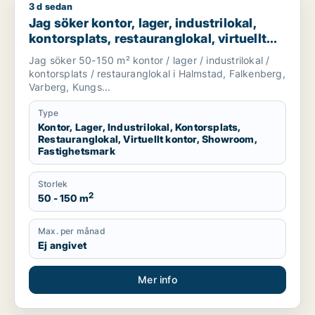
3 d sedan
Jag söker kontor, lager, industrilokal, kontorsplats, restaura
Jag söker kontor, lager, industrilokal,
kontorsplats, restauranglokal, virtuellt
kontor, showroom eller fastighetsmark
Jag söker 50-150 m² kontor / lager / industrilokal /
för uthyrning i Halmstad, Falkenberg eller
kontorsplats / restauranglokal i Halmstad, Falkenberg,
Varberg m.fl.
Varberg, Kungs...
Type
Kontor, Lager, Industrilokal, Kontorsplats,
Restauranglokal, Virtuellt kontor, Showroom,
Fastighetsmark
Storlek
2
50 - 150 m
Max. per månad
Ej angivet
Mer info