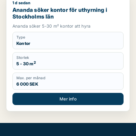
1 d sedan
Ananda söker kontor för uthyrning i Stockholms län
Ananda söker kontor för uthyrning i
Stockholms län
Ananda söker 5-30 m² kontor att hyra
Type
Kontor
Storlek
2
5 - 30 m
Max. per månad
6 000 SEK
Mer info