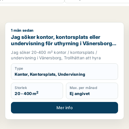
1 mån sedan
om för uthyrning i Västra Götaland
Jag söker kontor, kontorsplats eller undervisning för
Jag söker kontor, kontorsplats eller
undervisning för uthyrning i Vänersborg
eller Trollhättan
Jag söker 20-400 m² kontor / kontorsplats /
undervisning i Vänersborg, Trollhättan att hyra
Type
Kontor, Kontorsplats, Undervisning
Storlek
Max. per månad
2
20 - 400 m
Ej angivet
Mer info