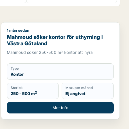
1 mån sedan
 uthyrning i Vänersborg eller Trollhättan
Mahmoud söker kontor för uthyrning i Västra Götalan
Mahmoud söker kontor för uthyrning i
Västra Götaland
Mahmoud söker 250-500 m² kontor att hyra
Type
Kontor
Storlek
Max. per månad
2
250 - 500 m
Ej angivet
Mer info