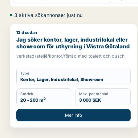
3 aktiva sökannonser just nu
13 d sedan
Jag söker kontor, lager, industrilokal eller showro
Jag söker kontor, lager, industrilokal eller
showroom för uthyrning i Västra Götaland
verkstad/ateljé/kontor/förråd med toalett och dusch
Type
Kontor, Lager, Industrilokal, Showroom
Storlek
Max. per månad
2
20 - 200 m
3 000 SEK
Mer info