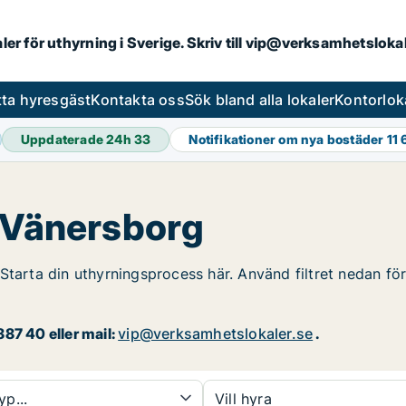
aler för uthyrning i Sverige. Skriv till vip@verksamhetslok
tta hyresgäst
Kontakta oss
Sök bland alla lokaler
Kontorlok
Uppdaterade 24h
33
Notifikationer om nya bostäder
11 
i Vänersborg
Starta din uthyrningsprocess här. Använd filtret nedan för
87 40 eller mail:
vip@verksamhetslokaler.se
.
yp...
Vill hyra