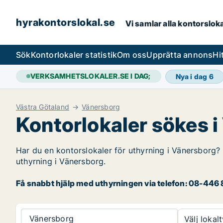
hyrakontorslokal.se
Vi samlar alla kontorslok
Sök
Kontorlokaler statistik
Om oss
Upprätta annons
Hi
VERKSAMHETSLOKALER.SE I DAG;
Nya i dag
6
Västra Götaland
Vänersborg
Kontorlokaler sökes 
Har du en kontorslokaler för uthyrning i Vänersborg? 
uthyrning i Vänersborg.
Få snabbt hjälp med uthyrningen via telefon: 08-446 8
Vänersborg
Välj lokalt