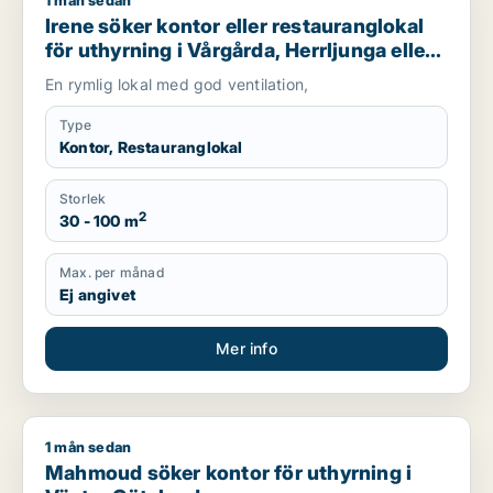
1 mån sedan
Irene söker kontor eller restauranglokal för uthyrning i Vårgå
Irene söker kontor eller restauranglokal
för uthyrning i Vårgårda, Herrljunga eller
Falköping
En rymlig lokal med god ventilation,
Type
Kontor, Restauranglokal
Storlek
2
30 - 100 m
Max. per månad
Ej angivet
Mer info
1 mån sedan
Mahmoud söker kontor för uthyrning i Västra Götaland
Mahmoud söker kontor för uthyrning i