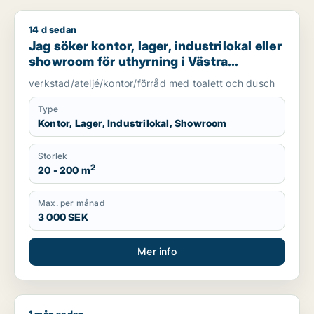
14 d sedan
Jag söker kontor, lager, industrilokal eller showroom för uth
Jag söker kontor, lager, industrilokal eller
showroom för uthyrning i Västra
Götaland
verkstad/ateljé/kontor/förråd med toalett och dusch
Type
Kontor, Lager, Industrilokal, Showroom
Storlek
2
20 - 200 m
Max. per månad
3 000 SEK
Mer info