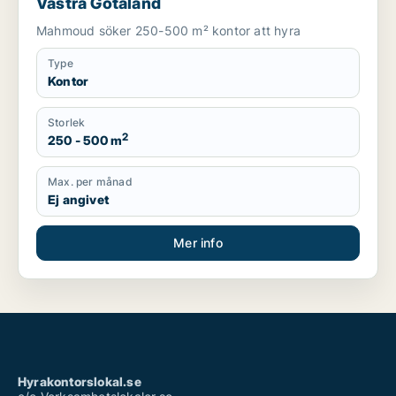
Västra Götaland
Mahmoud söker 250-500 m² kontor att hyra
Type
Kontor
Storlek
2
250 - 500 m
Max. per månad
Ej angivet
Mer info
Hyrakontorslokal.se