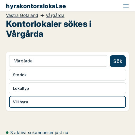
hyrakontorslokal.se
Västra Götaland
Vårgårda
Kontorlokaler sökes i
Vårgårda
Vårgårda
Sök
Storlek
Lokaltyp
Vill hyra
3 aktiva sökannonser just nu