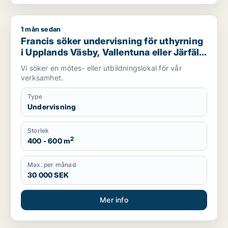
1 mån sedan
Francis söker undervisning för uthyrning i Upplands Väsby, Val
Francis söker undervisning för uthyrning
i Upplands Väsby, Vallentuna eller Järfälla
m.fl.
Vi söker en mötes- eller utbildningslokal för vår
verksamhet.
Type
Undervisning
Storlek
2
400 - 600 m
Max. per månad
30 000 SEK
Mer info