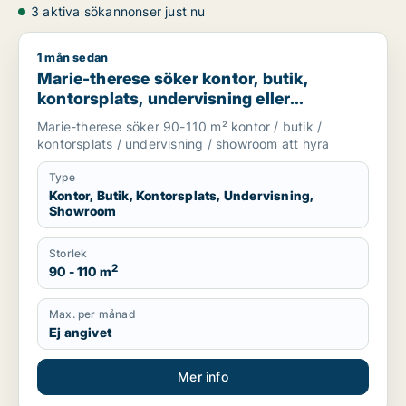
3 aktiva sökannonser just nu
1 mån sedan
Marie-therese söker kontor, butik, kontorsplats, undervisnin
Marie-therese söker kontor, butik,
kontorsplats, undervisning eller
showroom för uthyrning i Upplands
Marie-therese söker 90-110 m² kontor / butik /
Väsby, Järfälla eller Upplands-Bro m.fl.
kontorsplats / undervisning / showroom att hyra
Type
Kontor, Butik, Kontorsplats, Undervisning,
Showroom
Storlek
2
90 - 110 m
Max. per månad
Ej angivet
Mer info