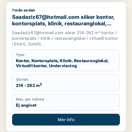
1 mån sedan
Saadaziz67@hotmail.com söker kontor, kontorsplats, klinik, re
Saadaziz67@hotmail.com söker kontor,
kontorsplats, klinik, restauranglokal,
virtuellt kontor eller undervisning för
Saadaziz67@hotmail.com söker 214-262 m² kontor /
uthyrning i Ekerö, Sundbyberg eller Solna
kontorsplats / klinik / restauranglokal / virtuellt kontor
m.fl.
i Ekerö, Sundb...
Type
Kontor, Kontorsplats, Klinik, Restauranglokal,
Virtuellt kontor, Undervisning
Storlek
2
214 - 262 m
Max. per månad
Ej angivet
Mer info