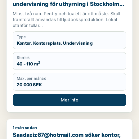
undervisning för uthyrning i Stockholm
Innerstad, Kungsholmen eller Vasastan
Minst två rum. Pentry och toalett är ett måste. Skall
m.fl.
framförallt användas till ljudboksproduktion. Lokal
utanför tullar...
Type
Kontor, Kontorsplats, Undervisning
Storlek
2
40 - 110 m
Max. per månad
20 000 SEK
Mer info
1 mån sedan
Saadaziz67@hotmail.com söker kontor, kontorsplats, klinik, re
Saadaziz67@hotmail.com söker kontor,