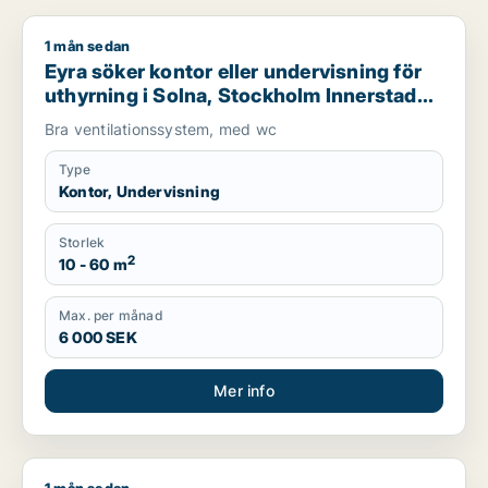
1 mån sedan
Eyra söker kontor eller undervisning för uthyrning i Solna, 
Eyra söker kontor eller undervisning för
uthyrning i Solna, Stockholm Innerstad
eller Kungsholmen m.fl.
Bra ventilationssystem, med wc
Type
Kontor, Undervisning
Storlek
2
10 - 60 m
Max. per månad
6 000 SEK
Mer info