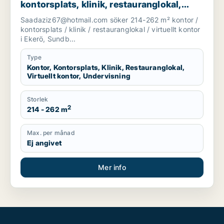
kontorsplats, klinik, restauranglokal,
virtuellt kontor eller undervisning för
Saadaziz67@hotmail.com söker 214-262 m² kontor /
uthyrning i Ekerö, Sundbyberg eller Solna
kontorsplats / klinik / restauranglokal / virtuellt kontor
m.fl.
i Ekerö, Sundb...
Type
Kontor, Kontorsplats, Klinik, Restauranglokal,
Virtuellt kontor, Undervisning
Storlek
2
214 - 262 m
Max. per månad
Ej angivet
Mer info