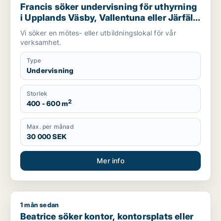
Francis söker undervisning för uthyrning
i Upplands Väsby, Vallentuna eller Järfälla
m.fl.
Vi söker en mötes- eller utbildningslokal för vår
verksamhet.
Type
Undervisning
Storlek
2
400 - 600 m
Max. per månad
30 000 SEK
Mer info
1 mån sedan
Beatrice söker kontor, kontorsplats eller undervisning för u
Beatrice söker kontor, kontorsplats eller