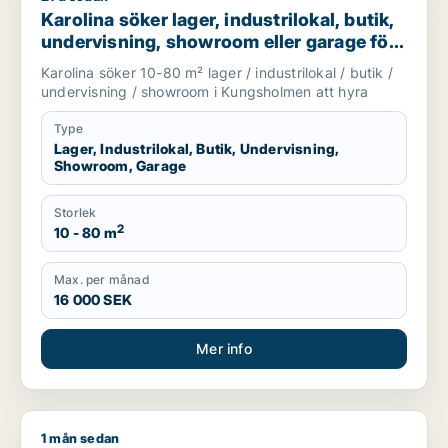
Karolina söker lager, industrilokal, butik,
undervisning, showroom eller garage för
uthyrning i Kungsholmen
Karolina söker 10-80 m² lager / industrilokal / butik /
undervisning / showroom i Kungsholmen att hyra
Type
Lager, Industrilokal, Butik, Undervisning,
Showroom, Garage
Storlek
2
10 - 80 m
Max. per månad
16 000 SEK
Mer info
1 mån sedan
Francis söker undervisning för uthyrning i Upplands Väsby, Val