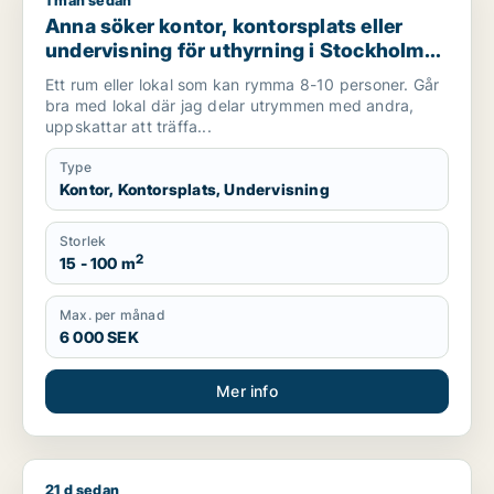
1 mån sedan
Anna söker kontor, kontorsplats eller undervisning för uthyr
Anna söker kontor, kontorsplats eller
undervisning för uthyrning i Stockholm
Innerstad, Kungsholmen eller Vasastan
Ett rum eller lokal som kan rymma 8-10 personer. Går
m.fl.
bra med lokal där jag delar utrymmen med andra,
uppskattar att träffa...
Type
Kontor, Kontorsplats, Undervisning
Storlek
2
15 - 100 m
Max. per månad
6 000 SEK
Mer info
21 d sedan
Karolina söker lager, industrilokal, butik, undervisning, sho