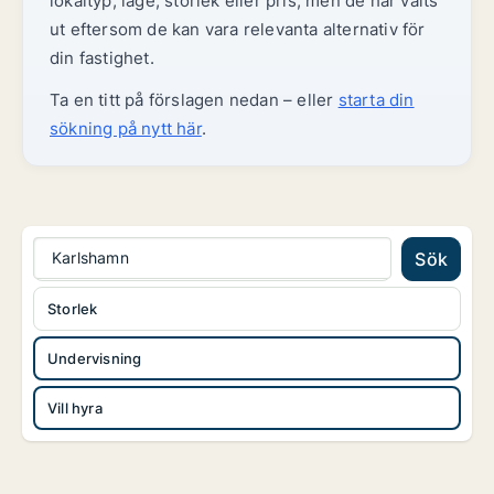
lokaltyp, läge, storlek eller pris, men de har valts
ut eftersom de kan vara relevanta alternativ för
din fastighet.
Ta en titt på förslagen nedan – eller
starta din
sökning på nytt här
.
Karlshamn
Sök
Storlek
Undervisning
Vill hyra