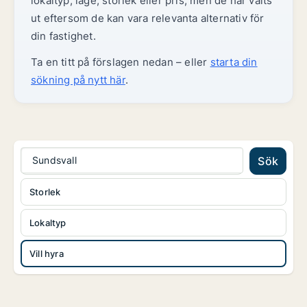
lokaltyp, läge, storlek eller pris, men de har valts
ut eftersom de kan vara relevanta alternativ för
din fastighet.
Ta en titt på förslagen nedan – eller
starta din
sökning på nytt här
.
Sundsvall
Sök
Storlek
Lokaltyp
Vill hyra