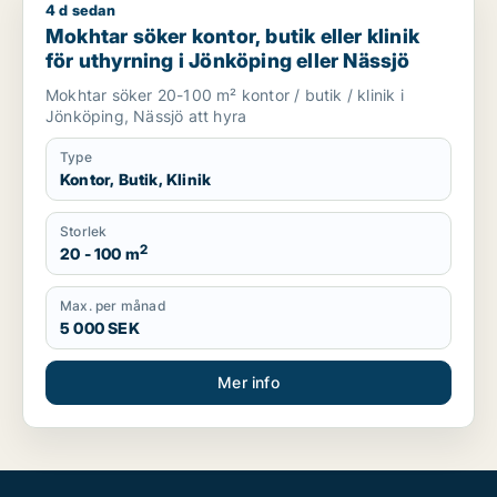
4 d sedan
Mokhtar söker kontor, butik eller klinik för uthyrning i Jönkö
Mokhtar söker kontor, butik eller klinik
för uthyrning i Jönköping eller Nässjö
Mokhtar söker 20-100 m² kontor / butik / klinik i
Jönköping, Nässjö att hyra
Type
Kontor, Butik, Klinik
Storlek
2
20 - 100 m
Max. per månad
5 000 SEK
Mer info