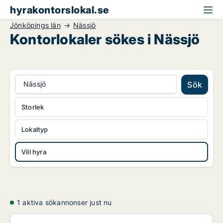
hyrakontorslokal.se
Jönköpings län
Nässjö
Kontorlokaler sökes i Nässjö
Nässjö
Sök
Storlek
Lokaltyp
Vill hyra
1 aktiva sökannonser just nu