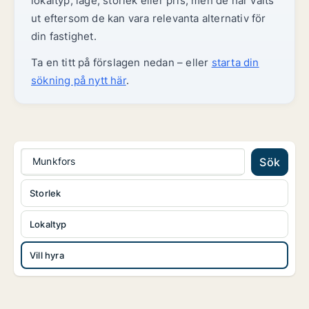
lokaltyp, läge, storlek eller pris, men de har valts
ut eftersom de kan vara relevanta alternativ för
din fastighet.
Ta en titt på förslagen nedan – eller
starta din
sökning på nytt här
.
Munkfors
Sök
Storlek
Lokaltyp
Vill hyra