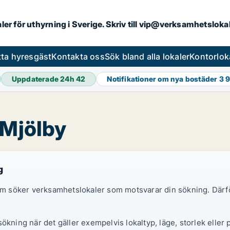
aler för uthyrning i Sverige. Skriv till vip@verksamhetslok
tta hyresgäst
Kontakta oss
Sök bland alla lokaler
Kontorlok
Uppdaterade 24h
42
Notifikationer om nya bostäder
3 
 Mjölby
g
 som söker verksamhetslokaler som motsvarar din sökning. Därf
ökning när det gäller exempelvis lokaltyp, läge, storlek eller 