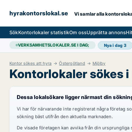
hyrakontorslokal.se
Vi samlar alla kontorslok
Sök
Kontorlokaler statistik
Om oss
Upprätta annons
Hi
VERKSAMHETSLOKALER.SE I DAG;
Nya i dag
3
Kontor sökes att hyra
Östergötland
Mjölby
Kontorlokaler sökes i
Dessa lokalsökare ligger närmast din söknin
Vi har för närvarande inte registrerat några företag
sökning bäst utifrån den aktuella marknaden.
De visade företagen kan avvika från din ursprungliga s