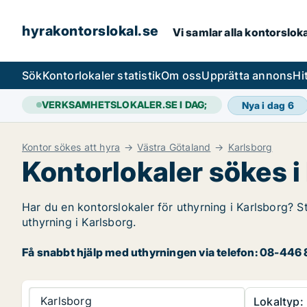
hyrakontorslokal.se
Vi samlar alla kontorslok
Sök
Kontorlokaler statistik
Om oss
Upprätta annons
Hi
VERKSAMHETSLOKALER.SE I DAG;
Nya i dag
6
Kontor sökes att hyra
Västra Götaland
Karlsborg
Kontorlokaler sökes i
Har du en kontorslokaler för uthyrning i Karlsborg? S
uthyrning i Karlsborg.
Få snabbt hjälp med uthyrningen via telefon: 08-446 8
Karlsborg
Lokaltyp: