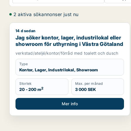
2 aktiva sökannonser just nu
14 d sedan
Jag söker kontor, lager, industrilokal eller showro
Jag söker kontor, lager, industrilokal eller
showroom för uthyrning i Västra Götaland
verkstad/ateljé/kontor/förråd med toalett och dusch
Type
Kontor, Lager, Industrilokal, Showroom
Storlek
Max. per månad
2
20 - 200 m
3 000 SEK
Mer info