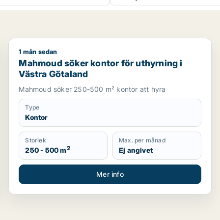
1 mån sedan
om för uthyrning i Västra Götaland
Mahmoud söker kontor för uthyrning i Västra Götal
Mahmoud söker kontor för uthyrning i
Västra Götaland
Mahmoud söker 250-500 m² kontor att hyra
Type
Kontor
Storlek
Max. per månad
2
250 - 500 m
Ej angivet
Mer info