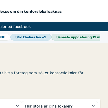
aler.se om din kontorslokal saknas
aler på facebook
 986
Stockholms län
+
2
Senaste uppdatering
19 min s
tt hitta företag som söker kontorslokaler för
Hur stora är dina lokaler?