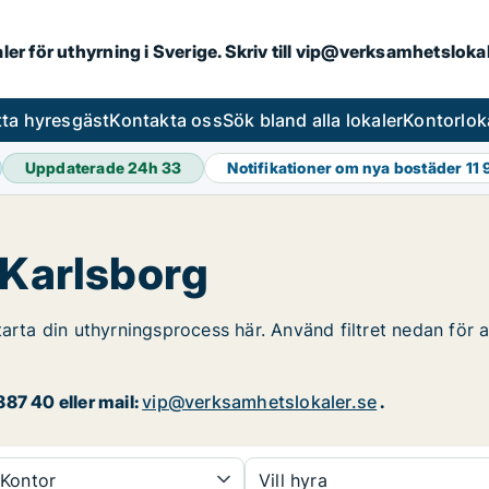
aler för uthyrning i Sverige. Skriv till vip@verksamhetslok
tta hyresgäst
Kontakta oss
Sök bland alla lokaler
Kontorlok
Uppdaterade 24h
33
Notifikationer om nya bostäder
11
 Karlsborg
tarta din uthyrningsprocess här. Använd filtret nedan för a
87 40 eller mail:
vip@verksamhetslokaler.se
.
Kontor
Vill hyra