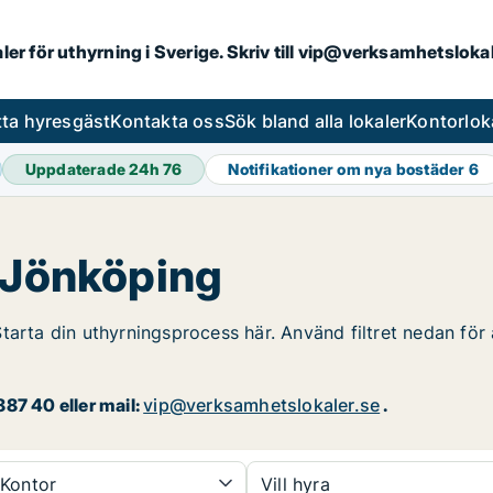
aler för uthyrning i Sverige. Skriv till vip@verksamhetslok
tta hyresgäst
Kontakta oss
Sök bland alla lokaler
Kontorlok
Uppdaterade 24h
76
Notifikationer om nya bostäder
6
i Jönköping
tarta din uthyrningsprocess här. Använd filtret nedan för 
87 40 eller mail:
vip@verksamhetslokaler.se
.
Kontor
Vill hyra