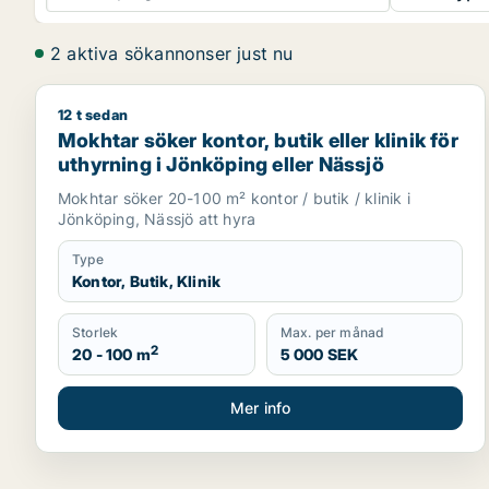
2 aktiva sökannonser just nu
12 t sedan
Mokhtar söker kontor, butik eller klinik för uthyrni
Mokhtar söker kontor, butik eller klinik för
uthyrning i Jönköping eller Nässjö
Mokhtar söker 20-100 m² kontor / butik / klinik i
Jönköping, Nässjö att hyra
Type
Kontor, Butik, Klinik
Storlek
Max. per månad
2
20 - 100 m
5 000 SEK
Mer info