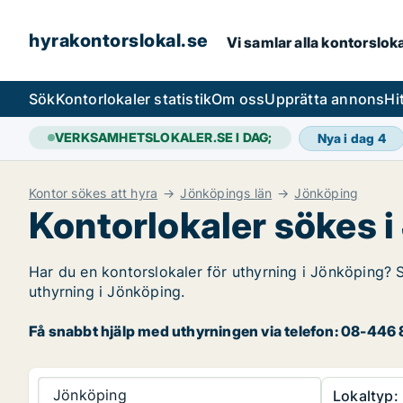
hyrakontorslokal.se
Vi samlar alla kontorslok
Sök
Kontorlokaler statistik
Om oss
Upprätta annons
Hi
VERKSAMHETSLOKALER.SE I DAG;
Nya i dag
4
Kontor sökes att hyra
Jönköpings län
Jönköping
Kontorlokaler sökes 
Har du en kontorslokaler för uthyrning i Jönköping? S
uthyrning i Jönköping.
Få snabbt hjälp med uthyrningen via telefon: 08-446 8
Jönköping
Lokaltyp: