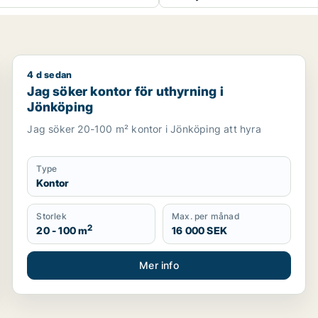
4 d sedan
ng i Jönköping eller Nässjö
Jag söker kontor för uthyrning i Jönköping
Jag söker kontor för uthyrning i
Jönköping
Jag söker 20-100 m² kontor i Jönköping att hyra
Type
Kontor
Storlek
Max. per månad
2
20 - 100 m
16 000 SEK
Mer info