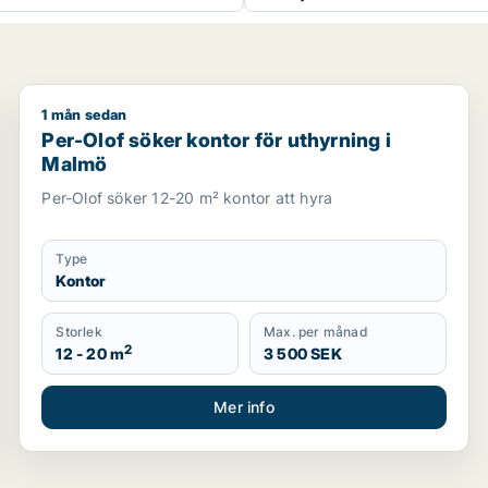
1 mån sedan
 för uthyrning i Malmö Centrum, Kirseberg eller Husie m.fl.
Per-Olof söker kontor för uthyrning i Malmö
Per-Olof söker kontor för uthyrning i
Malmö
Per-Olof söker 12-20 m² kontor att hyra
Type
Kontor
Storlek
Max. per månad
2
12 - 20 m
3 500 SEK
Mer info