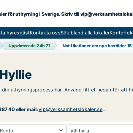
aler för uthyrning i Sverige. Skriv till vip@verksamhetslok
tta hyresgäst
Kontakta oss
Sök bland alla lokaler
Kontorlok
Uppdaterade 24h
71
Notifikationer om nya bostäder
15
Hyllie
a din uthyrningsprocess här. Använd filtret nedan för att h
87 40 eller mail:
vip@verksamhetslokaler.se
.
Kontor
Vill hyra