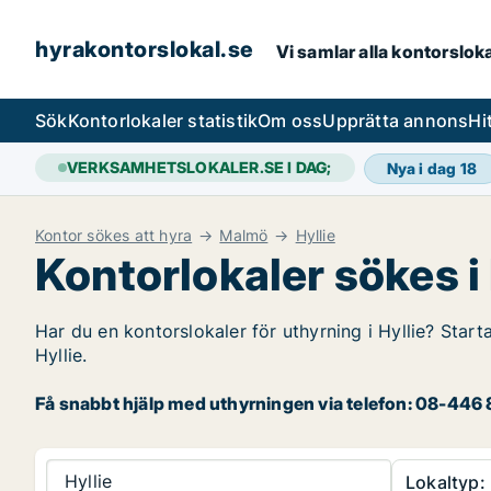
hyrakontorslokal.se
Vi samlar alla kontorslok
Sök
Kontorlokaler statistik
Om oss
Upprätta annons
Hi
VERKSAMHETSLOKALER.SE I DAG;
Nya i dag
18
Kontor sökes att hyra
Malmö
Hyllie
Kontorlokaler sökes i 
Har du en kontorslokaler för uthyrning i Hyllie? Start
Hyllie.
Få snabbt hjälp med uthyrningen via telefon: 08-446 8
Hyllie
Lokaltyp: