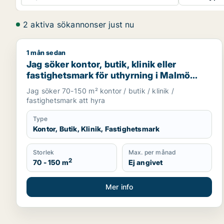
2 aktiva sökannonser just nu
1 mån sedan
Jag söker kontor, butik, klinik eller fastighetsmark
Jag söker kontor, butik, klinik eller
fastighetsmark för uthyrning i Malmö
Centrum, Kirseberg eller Husie m.fl.
Jag söker 70-150 m² kontor / butik / klinik /
fastighetsmark att hyra
Type
Kontor, Butik, Klinik, Fastighetsmark
Storlek
Max. per månad
2
70 - 150 m
Ej angivet
Mer info