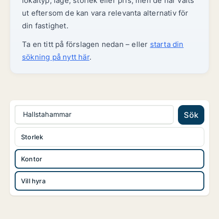
lokaltyp, läge, storlek eller pris, men de har valts
ut eftersom de kan vara relevanta alternativ för
din fastighet.
Ta en titt på förslagen nedan – eller
starta din
sökning på nytt här
.
Hallstahammar
Sök
Storlek
Kontor
Vill hyra