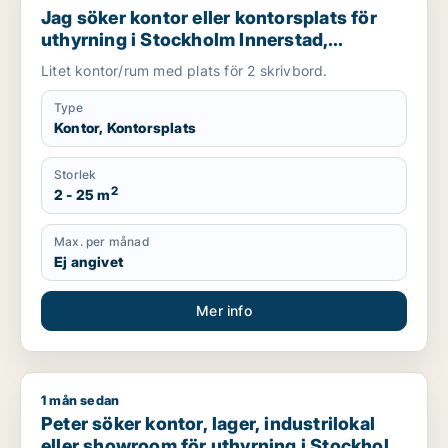
Jag söker kontor eller kontorsplats för
uthyrning i Stockholm Innerstad,
Kungsholmen eller Vasastan m.fl.
Litet kontor/rum med plats för 2 skrivbord.
Type
Kontor, Kontorsplats
Storlek
2
2 - 25 m
Max. per månad
Ej angivet
Mer info
1 mån sedan
Peter söker kontor, lager, industrilokal eller showroom för u
Peter söker kontor, lager, industrilokal
eller showroom för uthyrning i Stockholm