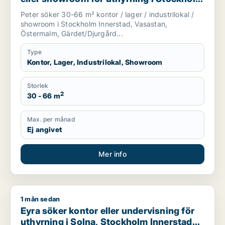
Innerstad, Vasastan eller Östermalm m.fl.
Peter söker 30-66 m² kontor / lager / industrilokal /
showroom i Stockholm Innerstad, Vasastan,
Östermalm, Gärdet/Djurgård...
Type
Kontor, Lager, Industrilokal, Showroom
Storlek
2
30 - 66 m
Max. per månad
Ej angivet
Mer info
1 mån sedan
Eyra söker kontor eller undervisning för uthyrning i Solna, 
Eyra söker kontor eller undervisning för
uthyrning i Solna, Stockholm Innerstad