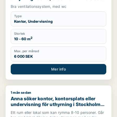
eller Kungsholmen m.fl.
Bra ventilationssystem, med wc
Type
Kontor, Undervisning
Storlek
2
10 - 60 m
Max. per månad
6 000 SEK
Mer info
1 mån sedan
Anna söker kontor, kontorsplats eller undervisning för uthyr
Anna söker kontor, kontorsplats eller
undervisning för uthyrning i Stockholm
Innerstad, Kungsholmen eller Vasastan
Ett rum eller lokal som kan rymma 8-10 personer. Går
m.fl.