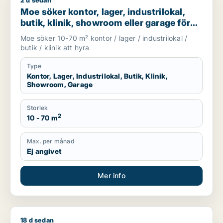
2 d sedan
Moe söker kontor, lager, industrilokal, butik, klinik, showroo
Moe söker kontor, lager, industrilokal,
butik, klinik, showroom eller garage för
uthyrning i Stockholm
Moe söker 10-70 m² kontor / lager / industrilokal /
butik / klinik att hyra
Type
Kontor, Lager, Industrilokal, Butik, Klinik,
Showroom, Garage
Storlek
2
10 - 70 m
Max. per månad
Ej angivet
Mer info
18 d sedan
Jag söker kontor eller kontorsplats för uthyrning i Stockhol