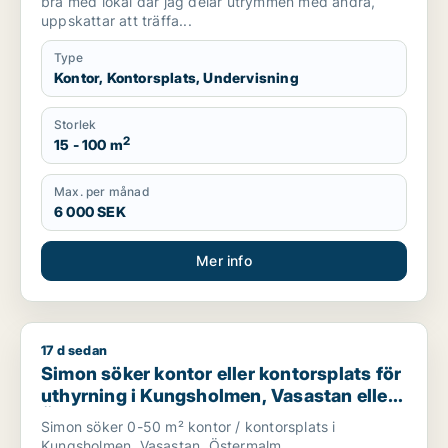
bra med lokal där jag delar utrymmen med andra,
uppskattar att träffa...
Type
Kontor, Kontorsplats, Undervisning
Storlek
2
15 - 100 m
Max. per månad
6 000 SEK
Mer info
17 d sedan
Simon söker kontor eller kontorsplats för uthyrning i Kungsh
Simon söker kontor eller kontorsplats för
uthyrning i Kungsholmen, Vasastan eller
Östermalm m.fl.
Simon söker 0-50 m² kontor / kontorsplats i
Kungsholmen, Vasastan, Östermalm,