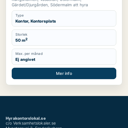
Gärdet/Djurgården, Södermalm att hyra
Type
Kontor, Kontorsplats
Storlek
2
50 m
Max. per månad
Ej angivet
Mer info
Hyrakontorslokal.se
c/o Verksamhetslokaler.se