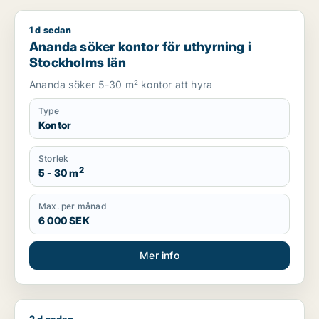
1 d sedan
Ananda söker kontor för uthyrning i Stockholms län
Ananda söker kontor för uthyrning i
Stockholms län
Ananda söker 5-30 m² kontor att hyra
Type
Kontor
Storlek
2
5 - 30 m
Max. per månad
6 000 SEK
Mer info