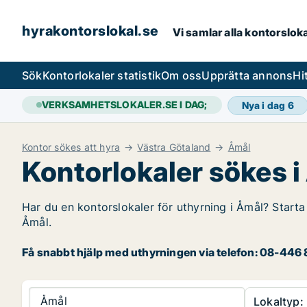
hyrakontorslokal.se
Vi samlar alla kontorslok
Sök
Kontorlokaler statistik
Om oss
Upprätta annons
Hi
VERKSAMHETSLOKALER.SE I DAG;
Nya i dag
6
Kontor sökes att hyra
Västra Götaland
Åmål
Kontorlokaler sökes 
Har du en kontorslokaler för uthyrning i Åmål? Starta 
Åmål.
Få snabbt hjälp med uthyrningen via telefon: 08-446 8
Åmål
Lokaltyp: