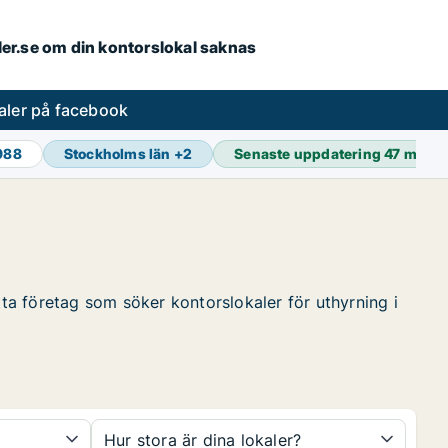
aler.se om din kontorslokal saknas
aler på facebook
 988
Stockholms län
+
2
Senaste uppdatering
47 min s
tta företag som söker kontorslokaler för uthyrning i
Hur stora är dina lokaler?