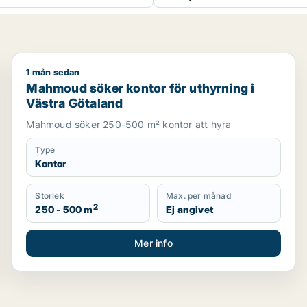
1 mån sedan
om för uthyrning i Västra Götaland
Mahmoud söker kontor för uthyrning i Västra Götal
Mahmoud söker kontor för uthyrning i
Västra Götaland
Mahmoud söker 250-500 m² kontor att hyra
Type
Kontor
Storlek
Max. per månad
2
250 - 500 m
Ej angivet
Mer info