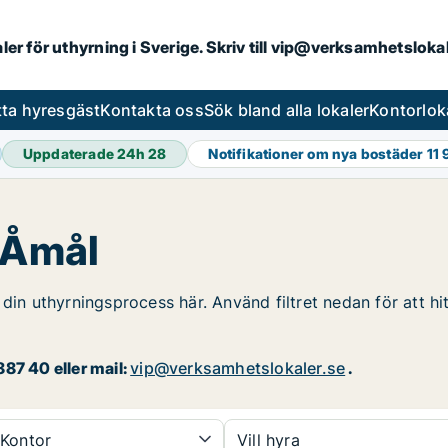
aler för uthyrning i Sverige. Skriv till vip@verksamhetslok
tta hyresgäst
Kontakta oss
Sök bland alla lokaler
Kontorlok
Uppdaterade 24h
28
Notifikationer om nya bostäder
11
i Åmål
din uthyrningsprocess här. Använd filtret nedan för att hi
87 40 eller mail:
vip@verksamhetslokaler.se
.
Kontor
Vill hyra