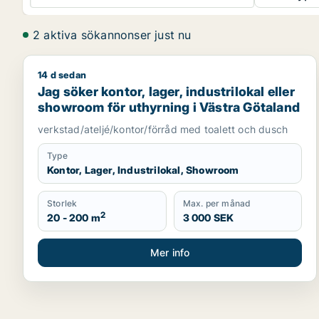
2 aktiva sökannonser just nu
14 d sedan
Jag söker kontor, lager, industrilokal eller showro
Jag söker kontor, lager, industrilokal eller
showroom för uthyrning i Västra Götaland
verkstad/ateljé/kontor/förråd med toalett och dusch
Type
Kontor, Lager, Industrilokal, Showroom
Storlek
Max. per månad
2
20 - 200 m
3 000 SEK
Mer info