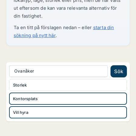
lokaltyp, läge, storlek eller pris, men de har valts
ut eftersom de kan vara relevanta alternativ för
din fastighet.
Ta en titt på förslagen nedan – eller
starta din
sökning på nytt här
.
Ovanåker
Sök
Storlek
Kontorsplats
Vill hyra