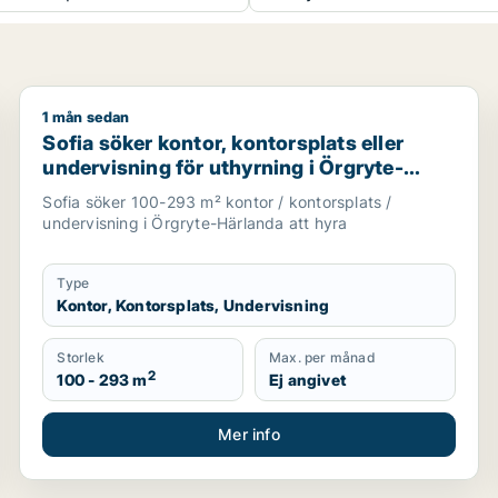
1 mån sedan
nik eller showroom för uthyrning i Göteborg
Sofia söker kontor, kontorsplats eller undervisning f
Sofia söker kontor, kontorsplats eller
undervisning för uthyrning i Örgryte-
Härlanda
Sofia söker 100-293 m² kontor / kontorsplats /
undervisning i Örgryte-Härlanda att hyra
Type
Kontor, Kontorsplats, Undervisning
Storlek
Max. per månad
2
100 - 293 m
Ej angivet
Mer info