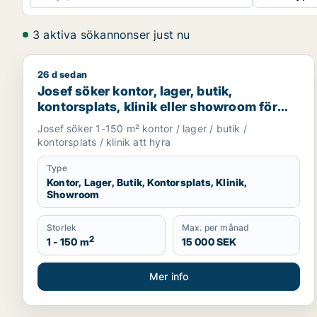
3 aktiva sökannonser just nu
26 d sedan
Josef söker kontor, lager, butik, kontorsplats, kli
Josef söker kontor, lager, butik,
kontorsplats, klinik eller showroom för
uthyrning i Göteborg
Josef söker 1-150 m² kontor / lager / butik /
kontorsplats / klinik att hyra
Type
Kontor, Lager, Butik, Kontorsplats, Klinik,
Showroom
Storlek
Max. per månad
2
1 - 150 m
15 000 SEK
Mer info