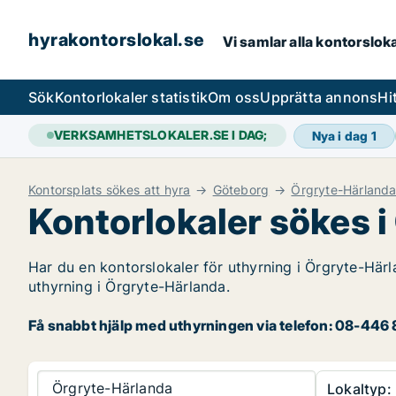
hyrakontorslokal.se
Vi samlar alla kontorslok
Sök
Kontorlokaler statistik
Om oss
Upprätta annons
Hi
VERKSAMHETSLOKALER.SE I DAG;
Nya i dag
1
Kontorsplats sökes att hyra
Göteborg
Örgryte-Härland
Kontorlokaler sökes 
Har du en kontorslokaler för uthyrning i Örgryte-Härl
uthyrning i Örgryte-Härlanda.
Få snabbt hjälp med uthyrningen via telefon: 08-446 8
Örgryte-Härlanda
Lokaltyp: