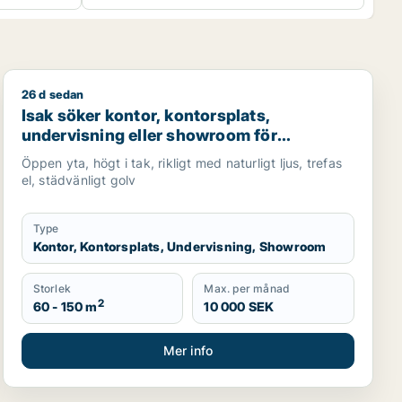
26 d sedan
ör uthyrning i Örgryte-Härlanda
Isak söker kontor, kontorsplats, undervisning eller sh
Isak söker kontor, kontorsplats,
undervisning eller showroom för
uthyrning i Lundby, Göteborg eller Norra
Öppen yta, högt i tak, rikligt med naturligt ljus, trefas
hisingen m.fl.
el, städvänligt golv
Type
Kontor, Kontorsplats, Undervisning, Showroom
Storlek
Max. per månad
2
60 - 150 m
10 000 SEK
Mer info