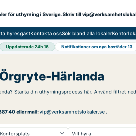
aler för uthyrning i Sverige. Skriv till vip@verksamhetslok
tta hyresgäst
Kontakta oss
Sök bland alla lokaler
Kontorlok
Uppdaterade 24h
16
Notifikationer om nya bostäder
13
a
i Örgryte-Härlanda
anda? Starta din uthyrningsprocess här. Använd filtret ned
87 40 eller mail:
vip@verksamhetslokaler.se
.
Kontorsplats
Vill hyra