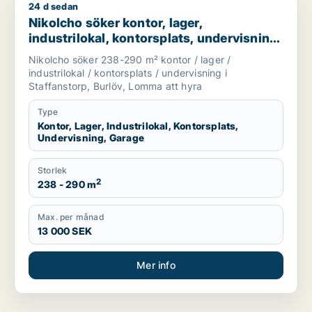
24 d sedan
Nikolcho söker kontor, lager, industrilokal, kontorsplats, und
Nikolcho söker kontor, lager,
industrilokal, kontorsplats, undervisning
eller garage för uthyrning i Staffanstorp,
Nikolcho söker 238-290 m² kontor / lager /
Burlöv eller Lomma
industrilokal / kontorsplats / undervisning i
Staffanstorp, Burlöv, Lomma att hyra
Type
Kontor, Lager, Industrilokal, Kontorsplats,
Undervisning, Garage
Storlek
2
238 - 290 m
Max. per månad
13 000 SEK
Mer info