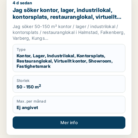
4 d sedan
Jag söker kontor, lager, industrilokal, kontorsplats, restaura
Jag söker kontor, lager, industrilokal,
kontorsplats, restauranglokal, virtuellt
kontor, showroom eller fastighetsmark
Jag söker 50-150 m² kontor / lager / industrilokal /
för uthyrning i Halmstad, Falkenberg eller
kontorsplats / restauranglokal i Halmstad, Falkenberg,
Varberg m.fl.
Varberg, Kungs...
Type
Kontor, Lager, Industrilokal, Kontorsplats,
Restauranglokal, Virtuellt kontor, Showroom,
Fastighetsmark
Storlek
2
50 - 150 m
Max. per månad
Ej angivet
Mer info