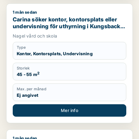
1 mån sedan
Carina söker kontor, kontorsplats eller undervisning för uth
Carina söker kontor, kontorsplats eller
undervisning för uthyrning i Kungsbacka,
Mark eller Mölndal
Nagel vård och skola
Type
Kontor, Kontorsplats, Undervisning
Storlek
2
45 - 55 m
Max. per månad
Ej angivet
Mer info
1 mån sedan
Majd söker kontor, lager, kontorsplats, restauranglokal, virtu