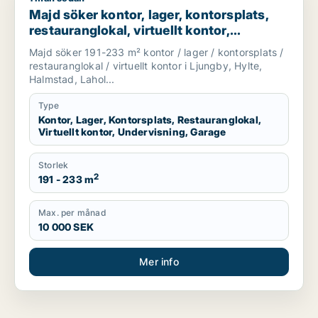
Majd söker kontor, lager, kontorsplats,
restauranglokal, virtuellt kontor,
undervisning eller garage för uthyrning i
Majd söker 191-233 m² kontor / lager / kontorsplats /
Ljungby, Hylte eller Halmstad m.fl.
restauranglokal / virtuellt kontor i Ljungby, Hylte,
Halmstad, Lahol...
Type
Kontor, Lager, Kontorsplats, Restauranglokal,
Virtuellt kontor, Undervisning, Garage
Storlek
2
191 - 233 m
Max. per månad
10 000 SEK
Mer info