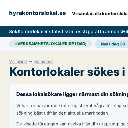
hyrakontorslokal.se
Vi samlar alla kontorslok
Sök
Kontorlokaler statistik
Om oss
Upprätta annons
Hi
VERKSAMHETSLOKALER.SE I DAG;
Nya i dag
36
Värmland
Hammarö
Kontorlokaler sökes 
Dessa lokalsökare ligger närmast din söknin
Vi har för närvarande inte registrerat några företag
sökning bäst utifrån den aktuella marknaden.
De visade företagen kan avvika från din ursprungliga s