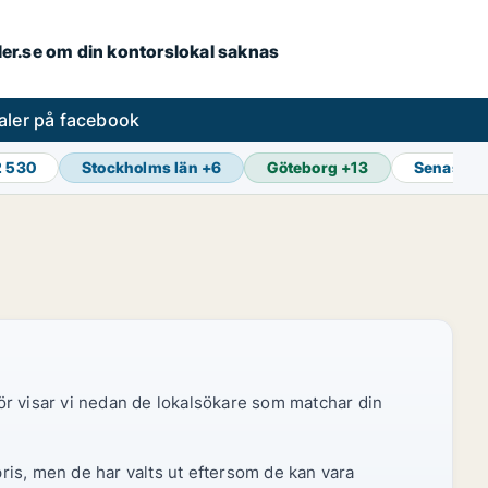
aler.se om din kontorslokal saknas
aler på facebook
2 530
Stockholms län
+
6
Göteborg
+
13
Senaste 
ör visar vi nedan de lokalsökare som matchar din
pris, men de har valts ut eftersom de kan vara