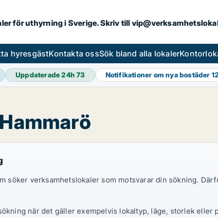
aler för uthyrning i Sverige. Skriv till vip@verksamhetslok
tta hyresgäst
Kontakta oss
Sök bland alla lokaler
Kontorlok
Uppdaterade 24h
73
Notifikationer om nya bostäder
1
i Hammarö
g
 som söker verksamhetslokaler som motsvarar din sökning. Därf
ökning när det gäller exempelvis lokaltyp, läge, storlek eller 