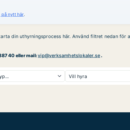
 på nytt här
.
rta din uthyrningsprocess här. Använd filtret nedan för a
87 40 eller mail:
vip@verksamhetslokaler.se
.
yp...
Vill hyra