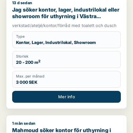
13 d sedan
Jag söker kontor, lager, industrilokal eller showroom för uth
Jag söker kontor, lager, industrilokal eller
showroom för uthyrning i Västra
Götaland
verkstad/ateljé/kontor/förråd med toalett och dusch
Type
Kontor, Lager, Industrilokal, Showroom
Storlek
2
20 - 200 m
Max. per månad
3 000 SEK
Mer info
1 mån sedan
Mahmoud söker kontor för uthyrning i Västra Götaland
Mahmoud söker kontor för uthyrning i