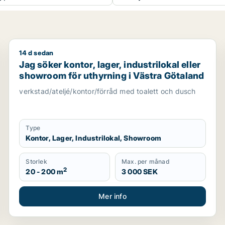
14 d sedan
ng i Göteborg
Jag söker kontor, lager, industrilokal eller showroom
Jag söker kontor, lager, industrilokal eller
showroom för uthyrning i Västra Götaland
verkstad/ateljé/kontor/förråd med toalett och dusch
Type
Kontor, Lager, Industrilokal, Showroom
Storlek
Max. per månad
2
20 - 200 m
3 000 SEK
Mer info