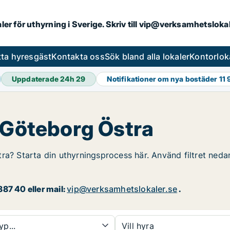
aler för uthyrning i Sverige. Skriv till vip@verksamhetslok
tta hyresgäst
Kontakta oss
Sök bland alla lokaler
Kontorlok
Uppdaterade 24h
29
Notifikationer om nya bostäder
11
i Göteborg Östra
ra? Starta din uthyrningsprocess här. Använd filtret nedan
87 40 eller mail:
vip@verksamhetslokaler.se
.
yp...
Vill hyra