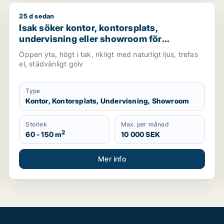
25 d sedan
ndervisning, showroom eller fastighetsmark för uthyrning i
Isak söker kontor, kontorsplats, undervisning eller 
Isak söker kontor, kontorsplats,
undervisning eller showroom för
uthyrning i Lundby, Göteborg eller Norra
Öppen yta, högt i tak, rikligt med naturligt ljus, trefas
hisingen m.fl.
el, städvänligt golv
Type
Kontor, Kontorsplats, Undervisning, Showroom
Storlek
Max. per månad
2
60 - 150 m
10 000 SEK
Mer info