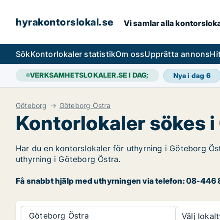
hyrakontorslokal.se
Vi samlar alla kontorslok
Sök
Kontorlokaler statistik
Om oss
Upprätta annons
Hi
VERKSAMHETSLOKALER.SE I DAG;
Nya i dag
6
Göteborg
Göteborg Östra
Kontorlokaler sökes 
Har du en kontorslokaler för uthyrning i Göteborg Öst
uthyrning i Göteborg Östra.
Få snabbt hjälp med uthyrningen via telefon: 08-446 8
Göteborg Östra
Välj lokalt