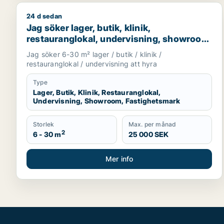
24 d sedan
Jag söker lager, butik, klinik, restauranglokal, u
Jag söker lager, butik, klinik,
restauranglokal, undervisning, showroom
eller fastighetsmark för uthyrning i
Jag söker 6-30 m² lager / butik / klinik /
Lundby, Göteborg eller Askim-Frölunda-
restauranglokal / undervisning att hyra
Högsbo m.fl.
Type
Lager, Butik, Klinik, Restauranglokal,
Undervisning, Showroom, Fastighetsmark
Storlek
Max. per månad
2
6 - 30 m
25 000 SEK
Mer info