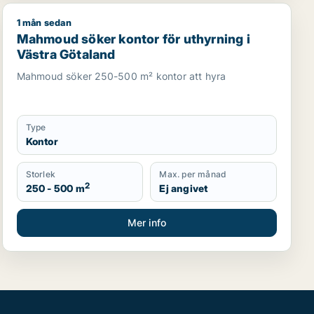
1 mån sedan
 Lundby, Göteborg eller Askim-Frölunda-Högsbo m.fl.
showroom för uthyrning i Lundby, Göteborg eller Norra hisi
Mahmoud söker kontor för uthyrning i Västra Götalan
Mahmoud söker kontor för uthyrning i
Västra Götaland
Mahmoud söker 250-500 m² kontor att hyra
Type
Kontor
Storlek
Max. per månad
2
250 - 500 m
Ej angivet
Mer info