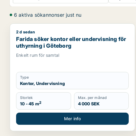
6 aktiva sökannonser just nu
2 d sedan
Farida söker kontor eller undervisning för uthyrni
Farida söker kontor eller undervisning för
uthyrning i Göteborg
Enkelt rum för samtal
Type
Kontor, Undervisning
Storlek
Max. per månad
2
10 - 45 m
4 000 SEK
Mer info