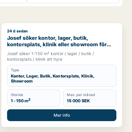
24 d sedan
 för uthyrning i Västra Götaland
Josef söker kontor, lager, butik, kontorsplats, klinik 
Josef söker kontor, lager, butik,
kontorsplats, klinik eller showroom för
uthyrning i Göteborg
Josef söker 1-150 m² kontor / lager / butik /
kontorsplats / klinik att hyra
Type
Kontor, Lager, Butik, Kontorsplats, Klinik,
Showroom
Storlek
Max. per månad
2
1 - 150 m
15 000 SEK
Mer info