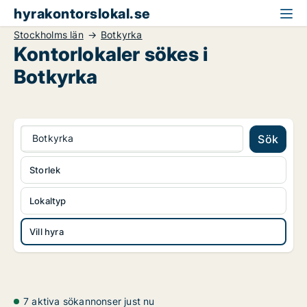
hyrakontorslokal.se
Stockholms län
Botkyrka
Kontorlokaler sökes i
Botkyrka
Botkyrka
Sök
Storlek
Lokaltyp
Vill hyra
7 aktiva sökannonser just nu