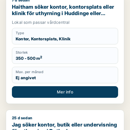
7 d sedan
Haitham söker kontor, kontorsplats eller klinik för uthyrning 
Haitham söker kontor, kontorsplats eller
klinik för uthyrning i Huddinge eller
Botkyrka
Lokal som passar vårdcentral
Type
Kontor, Kontorsplats, Klinik
Storlek
2
350 - 500 m
Max. per månad
Ej angivet
Mer info
25 d sedan
Jag söker kontor, butik eller undervisning för uthyrning i Bo
Jag söker kontor, butik eller undervisning