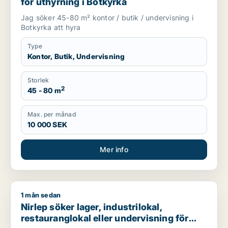
för uthyrning i Botkyrka
Jag söker 45-80 m² kontor / butik / undervisning i
Botkyrka att hyra
Type
Kontor, Butik, Undervisning
Storlek
2
45 - 80 m
Max. per månad
10 000 SEK
Mer info
1 mån sedan
Nirlep söker lager, industrilokal, restauranglokal eller underv
Nirlep söker lager, industrilokal,
restauranglokal eller undervisning för