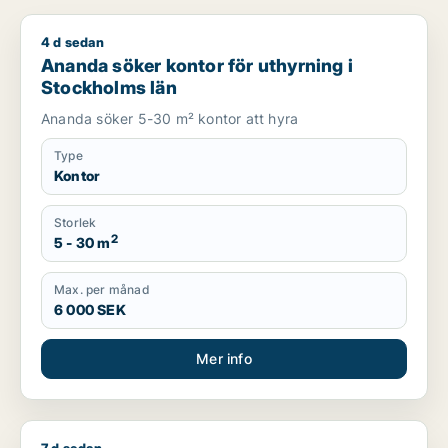
4 d sedan
Ananda söker kontor för uthyrning i Stockholms län
Ananda söker kontor för uthyrning i
Stockholms län
Ananda söker 5-30 m² kontor att hyra
Type
Kontor
Storlek
2
5 - 30 m
Max. per månad
6 000 SEK
Mer info