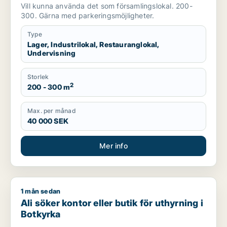
uthyrning i Botkyrka
Vill kunna använda det som församlingslokal. 200-
300. Gärna med parkeringsmöjligheter.
Type
Lager, Industrilokal, Restauranglokal,
Undervisning
Storlek
2
200 - 300 m
Max. per månad
40 000 SEK
Mer info
1 mån sedan
Ali söker kontor eller butik för uthyrning i Botkyrka
Ali söker kontor eller butik för uthyrning i
Botkyrka