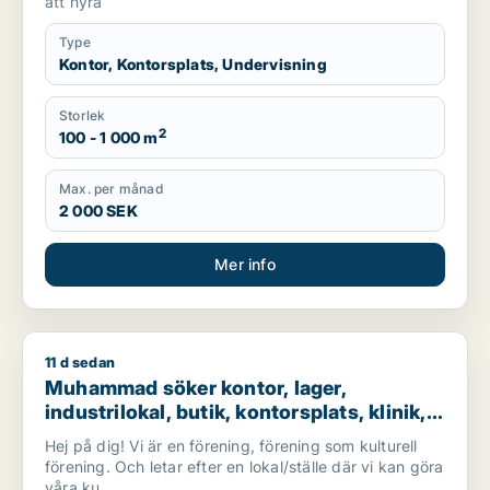
att hyra
Type
Kontor, Kontorsplats, Undervisning
Storlek
2
100 - 1 000 m
Max. per månad
2 000 SEK
Mer info
11 d sedan
Muhammad söker kontor, lager, industrilokal, butik, kontorspla
Muhammad söker kontor, lager,
industrilokal, butik, kontorsplats, klinik,
restauranglokal, virtuellt kontor,
Hej på dig! Vi är en förening, förening som kulturell
undervisning eller showroom för
förening. Och letar efter en lokal/ställe där vi kan göra
uthyrning i Botkyrka eller Södertälje
våra ku...