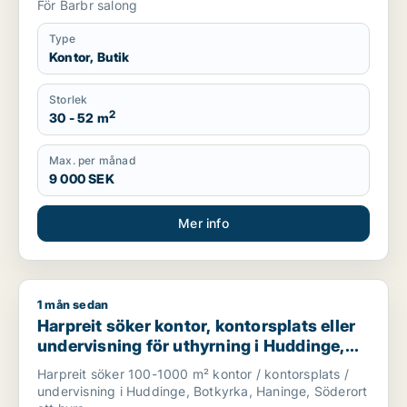
För Barbr salong
Type
Kontor, Butik
Storlek
2
30 - 52 m
Max. per månad
9 000 SEK
Mer info
1 mån sedan
Harpreit söker kontor, kontorsplats eller undervisning för ut
Harpreit söker kontor, kontorsplats eller
undervisning för uthyrning i Huddinge,
Botkyrka eller Haninge m.fl.
Harpreit söker 100-1000 m² kontor / kontorsplats /
undervisning i Huddinge, Botkyrka, Haninge, Söderort