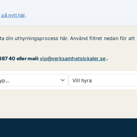
 på nytt här
.
ta din uthyrningsprocess här. Använd filtret nedan för att
87 40 eller mail:
vip@verksamhetslokaler.se
.
yp...
Vill hyra