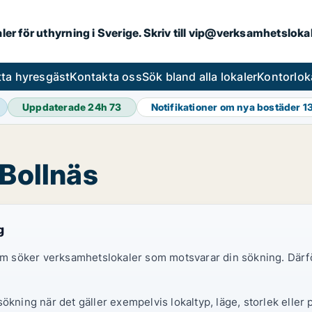
aler för uthyrning i Sverige. Skriv till vip@verksamhetslok
tta hyresgäst
Kontakta oss
Sök bland alla lokaler
Kontorlok
Uppdaterade 24h
73
Notifikationer om nya bostäder
1
 Bollnäs
g
 som söker verksamhetslokaler som motsvarar din sökning. Därf
ökning när det gäller exempelvis lokaltyp, läge, storlek eller 