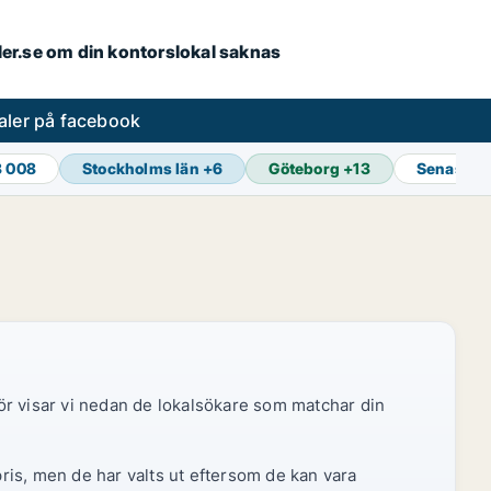
aler.se om din kontorslokal saknas
aler på facebook
3 008
Stockholms län
+
6
Göteborg
+
13
Senaste 
ör visar vi nedan de lokalsökare som matchar din
pris, men de har valts ut eftersom de kan vara