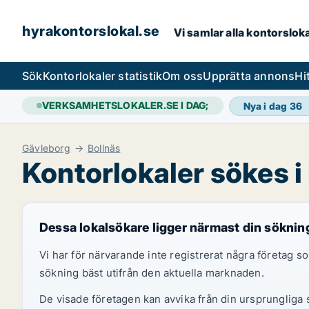
hyrakontorslokal.se
Vi samlar alla kontorslok
Sök
Kontorlokaler statistik
Om oss
Upprätta annons
Hi
VERKSAMHETSLOKALER.SE I DAG;
Nya i dag
36
Gävleborg
Bollnäs
Kontorlokaler sökes i
Dessa lokalsökare ligger närmast din söknin
Vi har för närvarande inte registrerat några företag
sökning bäst utifrån den aktuella marknaden.
De visade företagen kan avvika från din ursprungliga s