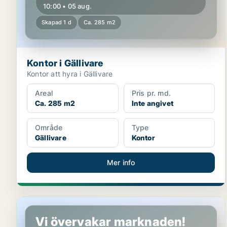
10:00 • 05 aug.
Skapad 1 d
Ca. 285 m2
Kontor i Gällivare
Kontor att hyra i Gällivare
Areal
Pris pr. md.
Ca. 285 m2
Inte angivet
Område
Type
Gällivare
Kontor
Mer info
Kontor i Gällivare
Vi övervakar marknaden!