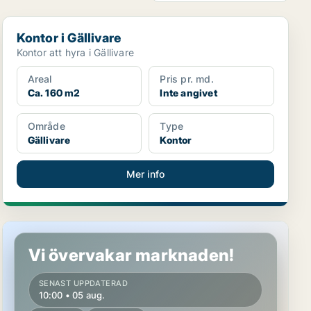
Kontor i Gällivare
Kontor i Gällivare
Kontor att hyra i Gällivare
Areal
Pris pr. md.
Ca. 160 m2
Inte angivet
Område
Type
Gällivare
Kontor
Mer info
Kontor i Gällivare
Vi övervakar marknaden!
SENAST UPPDATERAD
10:00 • 05 aug.