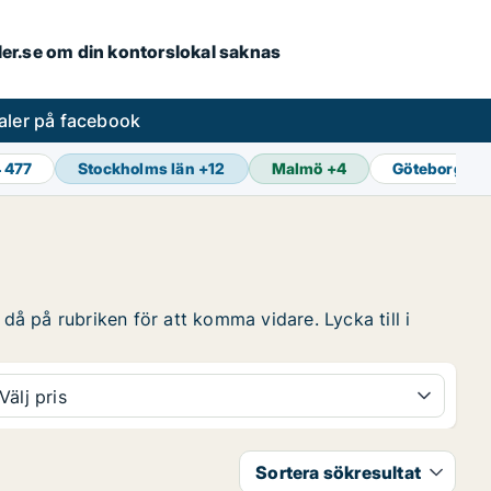
aler.se om din kontorslokal saknas
aler på facebook
4 477
Stockholms län
+
12
Malmö
+
4
Göteborg
+
1
då på rubriken för att komma vidare. Lycka till i
Välj pris
Sortera sökresultat