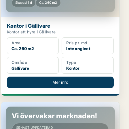
Skapad 1 d
Ca. 260 m2
Kontor i Gällivare
Kontor att hyra i Gällivare
Areal
Pris pr. md.
Ca. 260 m2
Inte angivet
Område
Type
Gällivare
Kontor
Mer info
Kontor i Gällivare
Vi övervakar marknaden!
SENAST UPPDATERAD