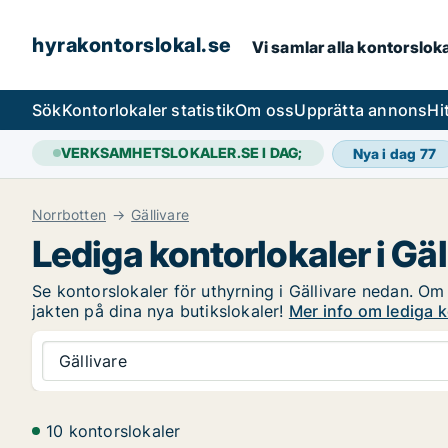
hyrakontorslokal.se
Vi samlar alla kontorslok
Sök
Kontorlokaler statistik
Om oss
Upprätta annons
Hi
VERKSAMHETSLOKALER.SE I DAG;
Nya i dag
77
Norrbotten
Gällivare
Lediga kontorlokaler i Gäl
Se kontorslokaler för uthyrning i Gällivare nedan. Om 
jakten på dina nya butikslokaler!
Mer info om lediga k
Gällivare
10 kontorslokaler