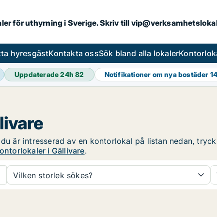
aler för uthyrning i Sverige. Skriv till vip@verksamhetslok
tta hyresgäst
Kontakta oss
Sök bland alla lokaler
Kontorlok
Uppdaterade 24h
82
Notifikationer om nya bostäder
1
livare
du är intresserad av en kontorlokal på listan nedan, tryck 
ontorlokaler i Gällivare
.
Vilken storlek sökes?