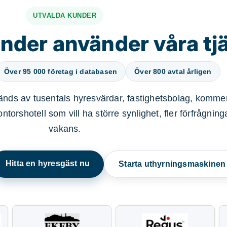
UTVALDA KUNDER
nder använder våra tj
Över 95 000 företag i databasen
Över 800 avtal årligen
nds av tusentals hyresvärdar, fastighetsbolag, kommer
ntorshotell som vill ha större synlighet, fler förfrågnin
vakans.
Hitta en hyresgäst nu
Starta uthyrningsmaskine