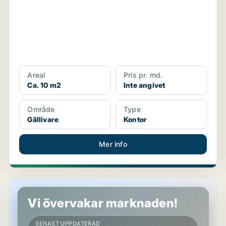
Areal
Pris pr. md.
Ca. 10 m2
Inte angivet
Område
Type
Gällivare
Kontor
Mer info
Industrilokal i Gällivare
Vi övervakar marknaden!
SENAST UPPDATERAD