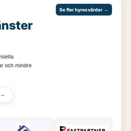
Se fler hyresvärdar
→
änster
siella
gar och mindre
n →