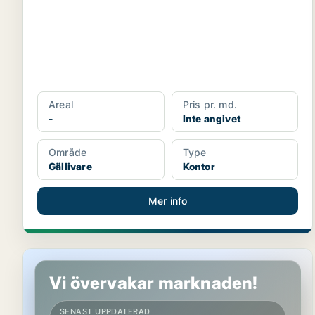
Areal
Pris pr. md.
-
Inte angivet
Område
Type
Gällivare
Kontor
Mer info
Kontor i Gällivare
Vi övervakar marknaden!
SENAST UPPDATERAD