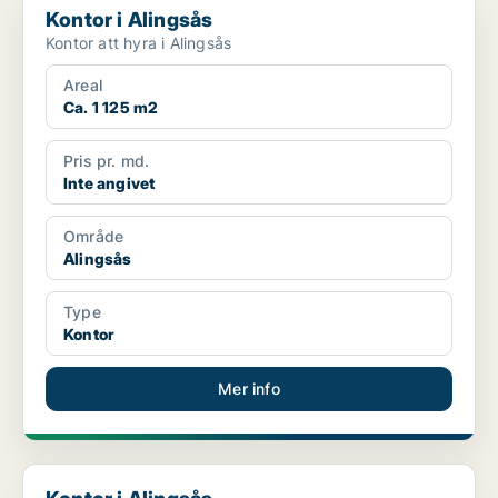
Kontor i Alingsås
Kontor att hyra i Alingsås
Areal
Ca. 1 125 m2
Pris pr. md.
Inte angivet
Område
Alingsås
Type
Kontor
Mer info
Kontor i Alingsås