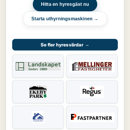
Hitta en hyresgäst nu
Starta uthyrningsmaskinen →
Se fler hyresvärdar
→