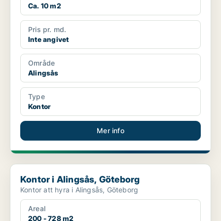
Ca. 10 m2
Pris pr. md.
Inte angivet
Område
Alingsås
Type
Kontor
Mer info
Kontor i Alingsås, Göteborg
Kontor i Alingsås, Göteborg
Kontor att hyra i Alingsås, Göteborg
Areal
200 - 728 m2