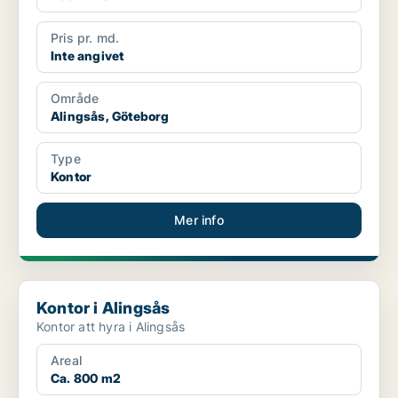
Pris pr. md.
Inte angivet
Område
Alingsås, Göteborg
Type
Kontor
Mer info
Kontor i Alingsås
Kontor i Alingsås
Kontor att hyra i Alingsås
Areal
Ca. 800 m2