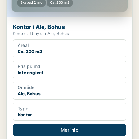
Skapad 2 mo
Ca. 200 m2
Kontor i Ale, Bohus
Kontor att hyra i Ale, Bohus
Areal
Ca. 200 m2
Pris pr. md.
Inte angivet
Område
Ale, Bohus
Type
Kontor
Mer info