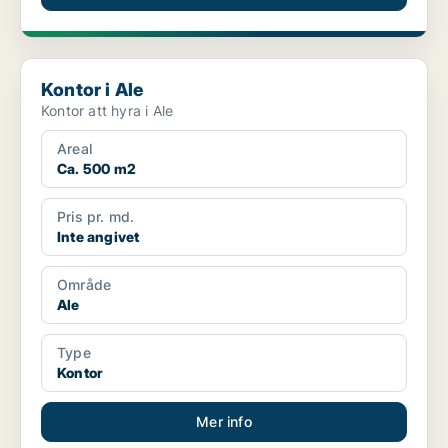
Kontor i Ale
Kontor i Ale
Kontor att hyra i Ale
Areal
Ca. 500 m2
Pris pr. md.
Inte angivet
Område
Ale
Type
Kontor
Mer info