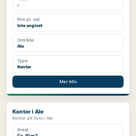
-
Pris pr. md.
Inte angivet
Område
Ale
Type
Kontor
Mer info
Kontor i Ale
Kontor i Ale
Kontor att hyra i Ale
Areal
Ca. 10 m2