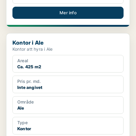
Mer info
Kontor i Ale
Kontor i Ale
Kontor att hyra i Ale
Areal
Ca. 425 m2
Pris pr. md.
Inte angivet
Område
Ale
Type
Kontor