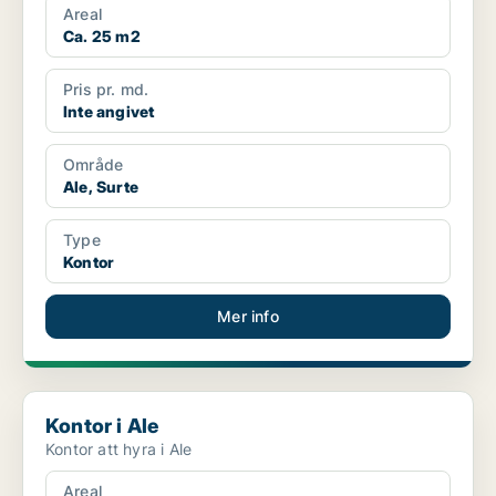
Areal
Ca. 25 m2
Pris pr. md.
Inte angivet
Område
Ale, Surte
Type
Kontor
Mer info
Kontor i Ale
Kontor i Ale
Kontor att hyra i Ale
Areal