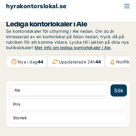
hyrakontorslokal.se
Västra Götaland
Ale
Lediga kontorlokaler i Ale
Se kontorslokaler för uthyrning i Ale nedan. Om du är
intresserad av en kontorlokal på listan nedan, tryck då på
rubriken för att komma vidare. Lycka till i jakten på dina nya
butikslokaler!
Mer info om lediga kontorlokaler i Ale
.
Nya i dag
44
Uppdaterade 24h
44
Notifikat
Ale
Sök
Pris
Storlek