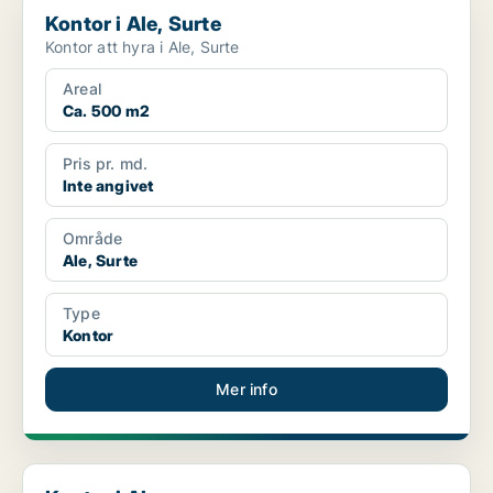
Kontor i Ale, Surte
Kontor att hyra i Ale, Surte
Areal
Ca. 500 m2
Pris pr. md.
Inte angivet
Område
Ale, Surte
Type
Kontor
Mer info
Kontor i Ale