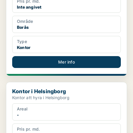
Pris pr. md.
Inte angivet
Område
Borås
Type
Kontor
Mer info
Kontor i Helsingborg
Kontor i Helsingborg
Kontor att hyra i Helsingborg
Areal
-
Pris pr. md.