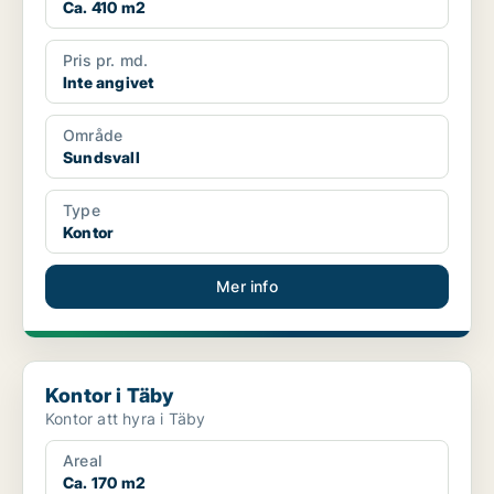
Ca. 410 m2
Pris pr. md.
Inte angivet
Område
Sundsvall
Type
Kontor
Mer info
Kontor i Täby
Kontor i Täby
Kontor att hyra i Täby
Areal
Ca. 170 m2