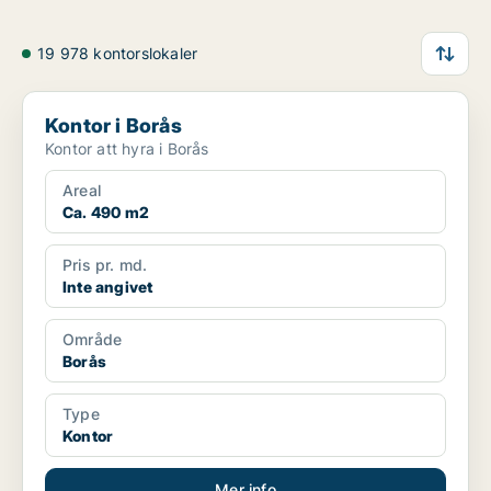
19 978 kontorslokaler
Kontor i Borås
Kontor i Borås
Kontor att hyra i Borås
Areal
Ca. 490 m2
Pris pr. md.
Inte angivet
Område
Borås
Type
Kontor
Mer info