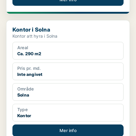
Kontor i Solna
Kontor i Solna
Kontor att hyra i Solna
Areal
Ca. 290 m2
Pris pr. md.
Inte angivet
Område
Solna
Type
Kontor
Mer info