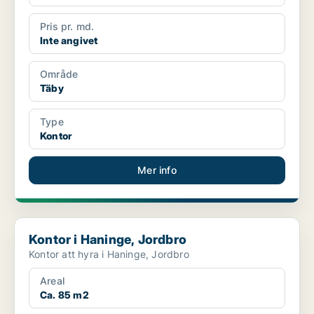
Pris pr. md.
Inte angivet
Område
Täby
Type
Kontor
Mer info
Kontor i Haninge, Jordbro
Kontor i Haninge, Jordbro
Kontor att hyra i Haninge, Jordbro
Areal
Ca. 85 m2