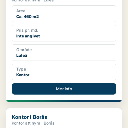
Areal
Ca. 460 m2
Pris pr. md.
Inte angivet
Område
Luleå
Type
Kontor
Mer info
Kontor i Borås
Kontor i Borås
Kontor att hyra i Borås