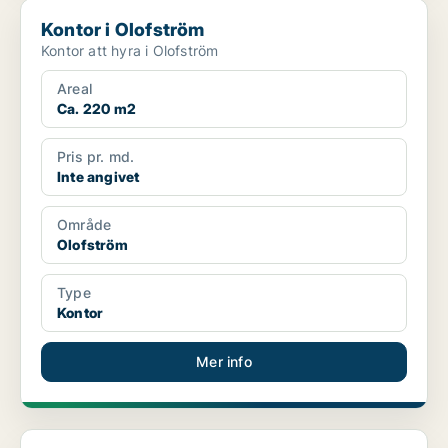
Kontor i Olofström
Kontor i Olofström
Kontor att hyra i Olofström
Areal
Ca. 220 m2
Pris pr. md.
Inte angivet
Område
Olofström
Type
Kontor
Mer info
Kontor på Kungsholmen