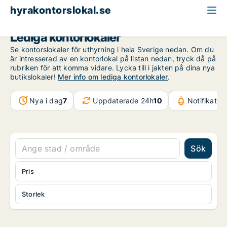
hyrakontorslokal.se
Lediga kontorlokaler
Se kontorslokaler för uthyrning i hela Sverige nedan. Om du
är intresserad av en kontorlokal på listan nedan, tryck då på
rubriken för att komma vidare. Lycka till i jakten på dina nya
butikslokaler!
Mer info om lediga kontorlokaler
.
Nya i dag
7
Uppdaterade 24h
10
Notifikatio
Sök
Pris
Storlek