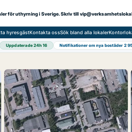
aler för uthyrning i Sverige. Skriv till vip@verksamhetslok
tta hyresgäst
Kontakta oss
Sök bland alla lokaler
Kontorlok
Uppdaterade 24h
16
Notifikationer om nya bostäder
2 9