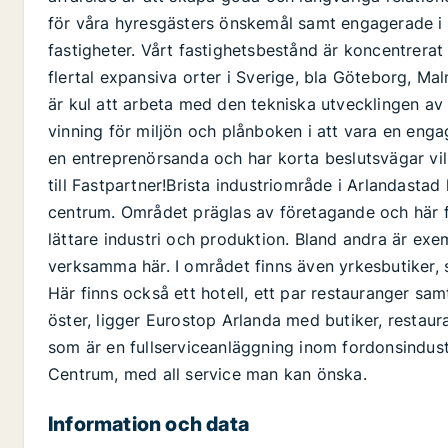
för våra hyresgästers önskemål samt engagerade i 
fastigheter. Vårt fastighetsbestånd är koncentrerat 
flertal expansiva orter i Sverige, bla Göteborg, Ma
är kul att arbeta med den tekniska utvecklingen av v
vinning för miljön och plånboken i att vara en eng
en entreprenörsanda och har korta beslutsvägar vi
till Fastpartner!Brista industriområde i Arlandasta
centrum. Området präglas av företagande och här fi
lättare industri och produktion. Bland andra är exe
verksamma här. I området finns även yrkesbutiker, 
Här finns också ett hotell, ett par restauranger sa
öster, ligger Eurostop Arlanda med butiker, restau
som är en fullserviceanläggning inom fordonsindust
Centrum, med all service man kan önska.
Information och data