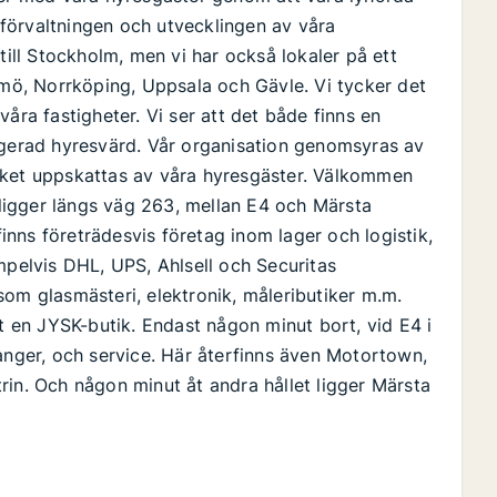
förvaltningen och utvecklingen av våra
till Stockholm, men vi har också lokaler på ett
lmö, Norrköping, Uppsala och Gävle. Vi tycker det
åra fastigheter. Vi ser att det både finns en
agerad hyresvärd. Vår organisation genomsyras av
lket uppskattas av våra hyresgäster. Välkommen
d ligger längs väg 263, mellan E4 och Märsta
nns företrädesvis företag inom lager och logistik,
mpelvis DHL, UPS, Ahlsell och Securitas
som glasmästeri, elektronik, måleributiker m.m.
mt en JYSK-butik. Endast någon minut bort, vid E4 i
ranger, och service. Här återfinns även Motortown,
rin. Och någon minut åt andra hållet ligger Märsta