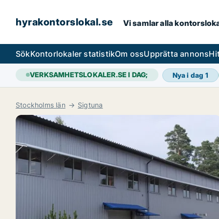
hyrakontorslokal.se
Vi samlar alla kontorslok
Sök
Kontorlokaler statistik
Om oss
Upprätta annons
Hi
VERKSAMHETSLOKALER.SE I DAG;
Nya i dag
1
Stockholms län
Sigtuna