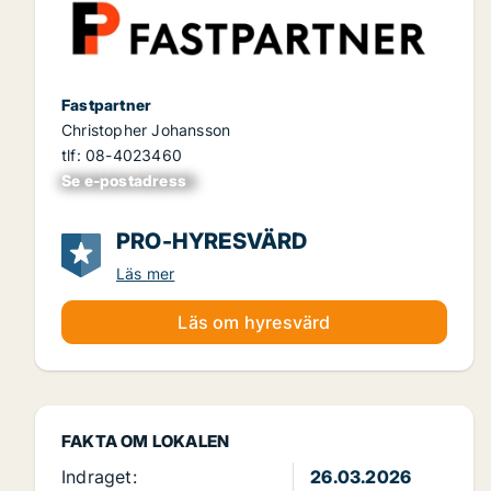
Fastpartner
Christopher Johansson
tlf: 08-4023460
Se e-postadress
xxxxxxxxxxxxxxx
PRO-HYRESVÄRD
Läs mer
Läs om hyresvärd
FAKTA OM LOKALEN
Indraget:
26.03.2026