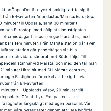
uktionÖppenDet är mycket smidigt att ta sig till
ut från E4-avfarten Arlandastad/Märsta/Eurostop.
0 minuter till Uppsala, samt 30 minuter till
um och Eurostop, med hållplats Industrigatan
h eftermiddagar har bussen god turtäthet, med
tar bara fem minuter. Från Märsta station går även
Märsta station går pendeltågen via bl.a.
ral och vidare söderut mot Södertälje. Till
apendeln stannar vid Märsta, och med den tar man
å 21 minuter.Hitta hit med SLI Märsta centrum,
ranger.Fastigheten är enkel att ta sig till via
nuter från E4-avfarten
minuter till Upplands Väsby, 20 minuter till
ingsplats. Går att hyra.Fastpartner är ett
 fastigheter långsiktigt med egen personal. Vår
ner med våra hyresgäster genom att vara lyhörda