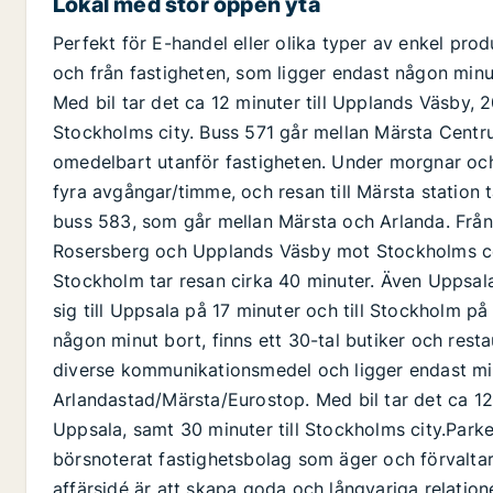
Lokal med stor öppen yta
Perfekt för E-handel eller olika typer av enkel prod
och från fastigheten, som ligger endast någon min
Med bil tar det ca 12 minuter till Upplands Väsby, 2
Stockholms city. Buss 571 går mellan Märsta Centr
omedelbart utanför fastigheten. Under morgnar oc
fyra avgångar/timme, och resan till Märsta station 
buss 583, som går mellan Märsta och Arlanda. Från 
Rosersberg och Upplands Väsby mot Stockholms cent
Stockholm tar resan cirka 40 minuter. Även Uppsal
sig till Uppsala på 17 minuter och till Stockholm p
någon minut bort, finns ett 30-tal butiker och restau
diverse kommunikationsmedel och ligger endast mi
Arlandastad/Märsta/Eurostop. Med bil tar det ca 12 
Uppsala, samt 30 minuter till Stockholms city.Parker
börsnoterat fastighetsbolag som äger och förvaltar
affärsidé är att skapa goda och långvariga relatio