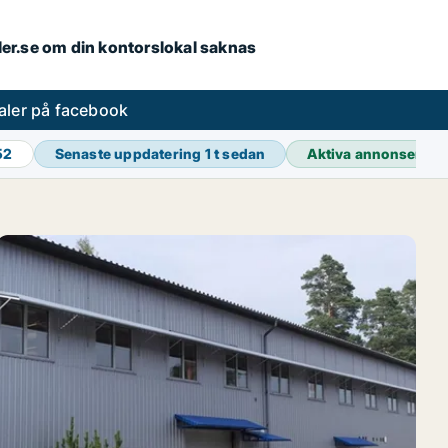
aler.se om din kontorslokal saknas
aler på facebook
52
Senaste uppdatering
1 t sedan
Aktiva annonser
38